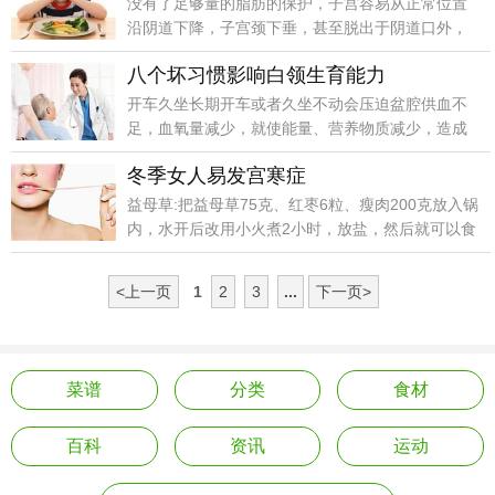
没有了足够量的脂肪的保护，子宫容易从正常位置
沿阴道下降，子宫颈下垂，甚至脱出于阴道口外，
就形成我们谈及色变的子宫脱垂，严重的还可能导
八个坏习惯影响白领生育能力
致宫颈口感染，甚至宫颈炎。
开车久坐长期开车或者久坐不动会压迫盆腔供血不
足，血氧量减少，就使能量、营养物质减少，造成
精子能力下降。
冬季女人易发宫寒症
益母草:把益母草75克、红枣6粒、瘦肉200克放入锅
内，水开后改用小火煮2小时，放盐，然后就可以食
用了。
<上一页
1
2
3
...
下一页>
菜谱
分类
食材
百科
资讯
运动