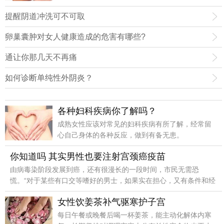
看子宫肌瘤长的位置和是否引起了症状。
提醒阴道冲洗可不可取
卵巢囊肿对女人健康造成的危害有哪些?
通让你那几天不再痛
如何诊断单纯性外阴炎？
各种妇科疾病你了解吗？
成熟女性应该对常见的妇科疾病有所了解，经常留
心自己身体的各种反应，做到有备无患。
你知道吗 其实男性也要注射宫颈癌疫苗
由病毒染阶段发展到癌，还有很漫长的一段时间，市民无需恐
慌。“对于某些有口交等嗜好的男士，如果实在担心，又有条件和经
济能力，可以考虑在香港注射相关疫苗”。
女性饮姜茶补气驱寒护子宫
每日午餐或晚餐后喝一杯姜茶，能主动化解体内寒