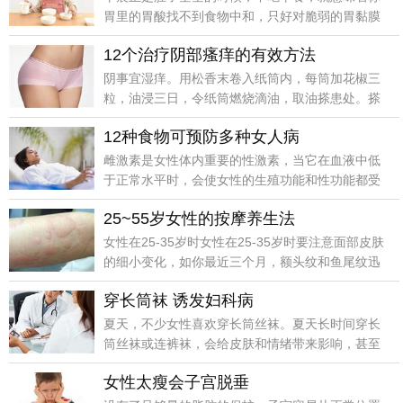
胃里的胃酸找不到食物中和，只好对脆弱的胃黏膜
下手，感到反酸、胃痛，长期下来还有可能造成胃
12个治疗阴部瘙痒的有效方法
溃疡等。
阴事宜湿痒。用松香末卷入纸筒内，每筒加花椒三
粒，油浸三日，令纸筒燃烧滴油，取油搽患处。搽
油前，以淘米水把患处洗净。
12种食物可预防多种女人病
雌激素是女性体内重要的性激素，当它在血液中低
于正常水平时，会使女性的生殖功能和性功能都受
到影响，还会使心脏失去保护。
25~55岁女性的按摩养生法
女性在25-35岁时女性在25-35岁时要注意面部皮肤
的细小变化，如你最近三个月，额头纹和鱼尾纹迅
速出现、无名原因的口干、牙龈经常出血，说明你
穿长筒袜 诱发妇科病
的胃热开始过盛。
夏天，不少女性喜欢穿长筒丝袜。夏天长时间穿长
筒丝袜或连裤袜，会给皮肤和情绪带来影响，甚至
加重妇科疾病。丝袜不仅是贴在皮肤上那么简单，
女性太瘦会子宫脱垂
还有收紧的作用，这样不利于汗液