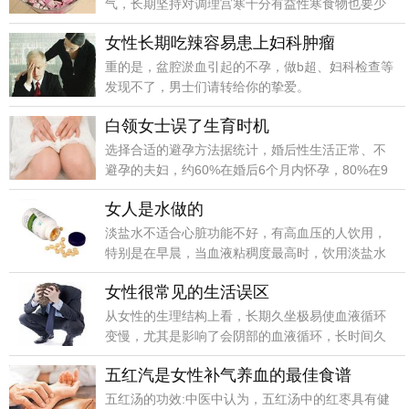
气，长期坚持对调理宫寒十分有益性寒食物也要少
吃，如绿豆、苦瓜等，多吃洋葱、番茄等食物。
女性长期吃辣容易患上妇科肿瘤
重的是，盆腔淤血引起的不孕，做b超、妇科检查等
发现不了，男士们请转给你的挚爱。
白领女士误了生育时机
选择合适的避孕方法据统计，婚后性生活正常、不
避孕的夫妇，约60%在婚后6个月内怀孕，80%在9
个月内“有喜”，85%~90%在一年内妊娠。
女人是水做的
淡盐水不适合心脏功能不好，有高血压的人饮用，
特别是在早晨，当血液粘稠度最高时，饮用淡盐水
会加重口干，促进血压升高。
女性很常见的生活误区
从女性的生理结构上看，长期久坐极易使血液循环
变慢，尤其是影响了会阴部的血液循环，长时间久
坐不动等可使尿液积存于尿道内继发尿道感染。
五红汽是女性补气养血的最佳食谱
五红汤的功效:中医中认为，五红汤中的红枣具有健