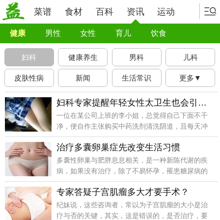
菜谱
食材
百科
资讯
运动
健康
男性
女性
育儿
饮食
妇科
健康养生
男科
儿科
皮肤性病
新闻
生活常识
更多▼
妇科专家提醒年轻女性太卫生也会引发妇科病
一位在某公司上班的李小姐，总觉得自己下面不干
净，便自作主张购买中药洗剂清洗阴道，且每天冲
洗，结果两周下来，反而出现外阴部瘙痒灼痛，白
治疗多囊卵巢症先改变生活习惯
带发黄，有异味，不得不前往医院就诊。
多囊性卵巢与肥胖息息相关，是一种新陈代谢的疾
病，如果没有治疗，除了不易怀孕，罹患糖尿病的
风险，更会比一般人高3倍。
专家答疑子宫肌瘤多大才要手术？
纪妹说，这些咨询者，常以为子宫肌瘤的大小是治
疗与否的关键，其实，这是错误的，是否治疗，要