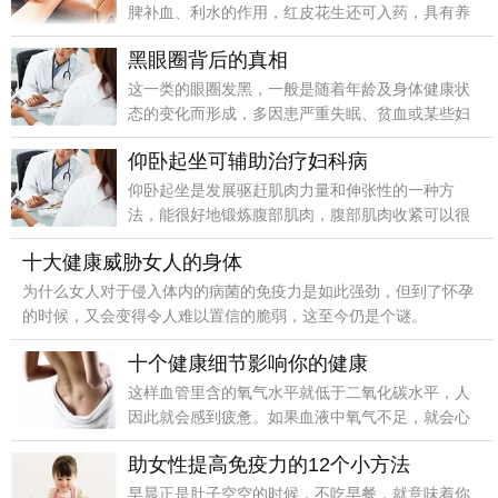
脾补血、利水的作用，红皮花生还可入药，具有养
血止血的作用。
黑眼圈背后的真相
这一类的眼圈发黑，一般是随着年龄及身体健康状
态的变化而形成，多因患严重失眠、贫血或某些妇
女病，如月经不调、功能性子宫出血及性生活不节
仰卧起坐可辅助治疗妇科病
制等，色泽会加重而明显。
仰卧起坐是发展驱赶肌肉力量和伸张性的一种方
法，能很好地锻炼腹部肌肉，腹部肌肉收紧可以很
好地保护腹腔内的脏器。
十大健康威胁女人的身体
为什么女人对于侵入体内的病菌的免疫力是如此强劲，但到了怀孕
的时候，又会变得令人难以置信的脆弱，这至今仍是个谜。
十个健康细节影响你的健康
这样血管里含的氧气水平就低于二氧化碳水平，人
因此就会感到疲惫。如果血液中氧气不足，就会心
跳加速、血压升高。这对人的身体是很不利的，所
助女性提高免疫力的12个小方法
以应该每天多做几次深呼吸。
早晨正是肚子空空的时候，不吃早餐，就意味着你