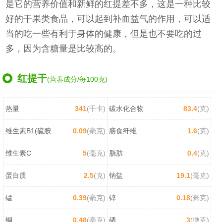
是它的营养价值和新鲜的红提差不多，这是一种比较
好的干果类食品，可以起到补血益气的作用，可以适
当的吃一些有利于身体的健康，但是也不要吃的过
多，因为含糖量是比较高的。
红提干
(营养成分/每100克)
热量
341
(千卡)
碳水化合物
83.4
(克)
维生素B1(硫胺素)
0.09
(毫克)
膳食纤维
1.6
(克)
维生素C
5
(毫克)
脂肪
0.4
(克)
蛋白质
2.5
(克)
钠盐
19.1
(毫克)
锰
0.39
(毫克)
锌
0.18
(毫克)
铜
0.48
(毫克)
硒
3
(微克)