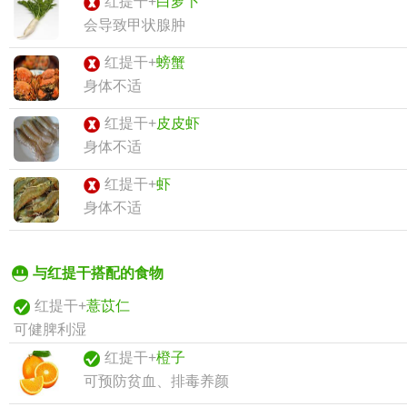
红提干+
白萝卜
会导致甲状腺肿
红提干+
螃蟹
身体不适
红提干+
皮皮虾
身体不适
红提干+
虾
身体不适
与红提干搭配的食物
红提干+
薏苡仁
可健脾利湿
红提干+
橙子
可预防贫血、排毒养颜