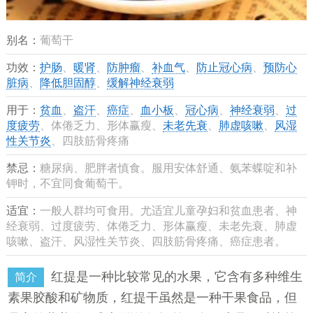
别名：
葡萄干
功效：
护肠
、
暖肾
、
防肿瘤
、
补血气
、
防止冠心病
、
预防心
脏病
、
降低胆固醇
、
缓解神经衰弱
用于：
贫血
、
盗汗
、
癌症
、
血小板
、
冠心病
、
神经衰弱
、
过
度疲劳
、体倦乏力、形体赢瘦、
未老先衰
、
肺虚咳嗽
、
风湿
性关节炎
、四肢筋骨疼痛
禁忌：
糖尿病、肥胖者慎食。服用安体舒通、氨苯蝶啶和补
钾时，不宜同食葡萄干。
适宜：
一般人群均可食用。尤适宜儿童孕妇和贫血患者、神
经衰弱、过度疲劳、体倦乏力、形体赢瘦、未老先衰、肺虚
咳嗽、盗汗、风湿性关节炎、四肢筋骨疼痛、癌症患者。
红提是一种比较常见的水果，它含有多种维生
简介
素果胶酸和矿物质，红提干虽然是一种干果食品，但