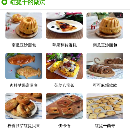
红提干的做法
南瓜豆沙面包
苹果翻转蛋糕
南瓜豆沙面包
肉桂苹果富贵鱼
菠萝八宝饭
可可麻糬软欧
柠香胚芽红提贝果
佛卡恰
红提干曲奇