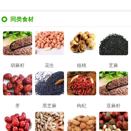
同类食材
胡麻籽
花生
核桃
芝麻
枣
黑芝麻
枸杞
亚麻籽