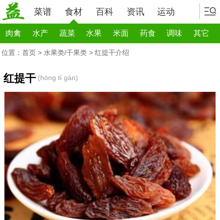
菜谱
食材
百科
资讯
运动
肉禽
水产
蔬菜
水果
米面
药食
调味
其它
位置：
首页
>
水果类/干果类
> 红提干介绍
红提干
(hóng tí gàn)