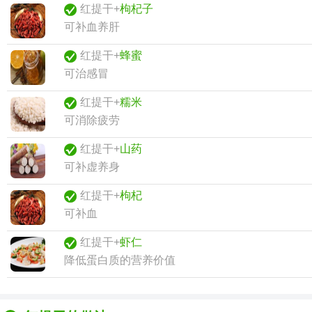
红提干+
枸杞子
可补血养肝
红提干+
蜂蜜
可治感冒
红提干+
糯米
可消除疲劳
红提干+
山药
可补虚养身
红提干+
枸杞
可补血
红提干+
虾仁
降低蛋白质的营养价值