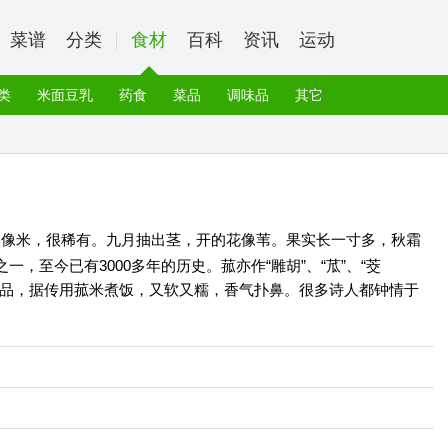
菜谱
分类
食材
百科
资讯
运动
类
米面豆乳
药食
菜品
调味品
其它
实像米，很稀有。九月抽出茎，开的花像苇。果实长一寸多，秋霜
，至今已有3000多年的历史。菰亦作“雕胡”、“苽”、“茭
的上品，据传用菰米煮饭，又软又糯，香气扑鼻。很多诗人都钟情于