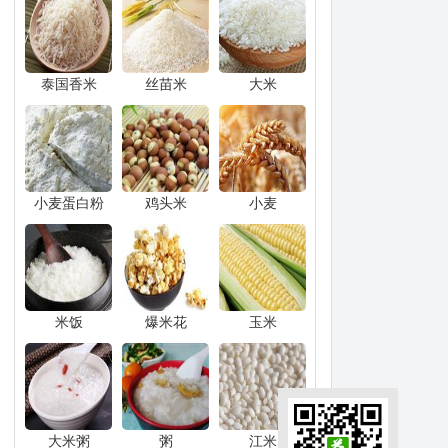
泰国香米
丝苗米
大米
小麦蛋白粉
鸡头米
小麦
米饭
爆米花
玉米
大米粥
粥
江米