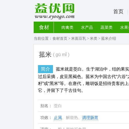
首页
食材
肉禽类
水产品
蔬菜类
水果
当前位置：
食材首页
>
米面豆乳
>
米类
> 菰米介绍
菰米
( gū mǐ )
简介
菰米就是茭白。生于湖泊中，结的果
过后采摘，皮呈黑褐色。菰米为中国古代“六谷”之一
籽”或“黑米”等。在唐代，雕胡饭是招待贵客
它，并留下了千古佳句。
别名：
茭白
功效：
止渴
、解烦热、
调理肠胃