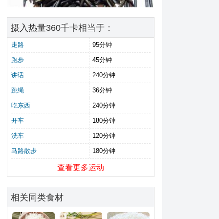
摄入热量360千卡相当于：
走路
95分钟
跑步
45分钟
讲话
240分钟
跳绳
36分钟
吃东西
240分钟
开车
180分钟
洗车
120分钟
马路散步
180分钟
查看更多运动
相关同类食材