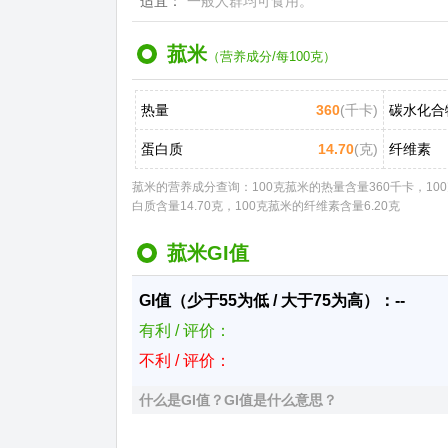
适宜：
一般人群均可食用。
菰米
（营养成分/每100克）
热量
360
(千卡)
碳水化合
蛋白质
14.70
(克)
纤维素
菰米的营养成分查询：100克菰米的热量含量360千卡，100
白质含量14.70克，100克菰米的纤维素含量6.20克
菰米GI值
GI值（少于55为低 / 大于75为高）：--
有利 / 评价：
不利 / 评价：
什么是GI值？GI值是什么意思？