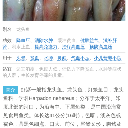
别名：
龙头鱼
功效：
降血压
、
消除水肿
、缓冲贫血、
健脾益气
、
滋补肝
肾
、利水止血、
提高免疫力
、
治疗高血压
、
预防高血压
用于：
头晕
、
贫血
、
水肿
、
鼻衄
、
气血不足
、
小儿营养不良
适宜：
适宜消瘦，免疫力低，记忆力下降贫血，水肿等症状
的人群，生长发育停滞的儿童。
虾潺一般指龙头鱼。龙头鱼，灯笼鱼目，龙头
简介
鱼科，学名Harpadon nehereus；分布于太平洋、印
度北部的河口，为沿海中、下层鱼类，是中国沿海常
见食用鱼类。体长达41公分(16吋)，色暗，淡灰色或
褐色，具黑色细点。口大、前位，尾鳍叉形，胸鳍及