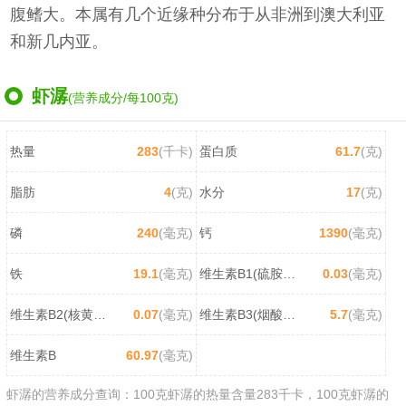
腹鳍大。本属有几个近缘种分布于从非洲到澳大利亚
和新几内亚。
虾潺
(营养成分/每100克)
热量
283
(千卡)
蛋白质
61.7
(克)
脂肪
4
(克)
水分
17
(克)
磷
240
(毫克)
钙
1390
(毫克)
铁
19.1
(毫克)
维生素B1(硫胺素)
0.03
(毫克)
维生素B2(核黄素)
0.07
(毫克)
维生素B3(烟酸/尼克酸)
5.7
(毫克)
维生素B
60.97
(毫克)
虾潺的营养成分查询：100克虾潺的热量含量283千卡，100克虾潺的