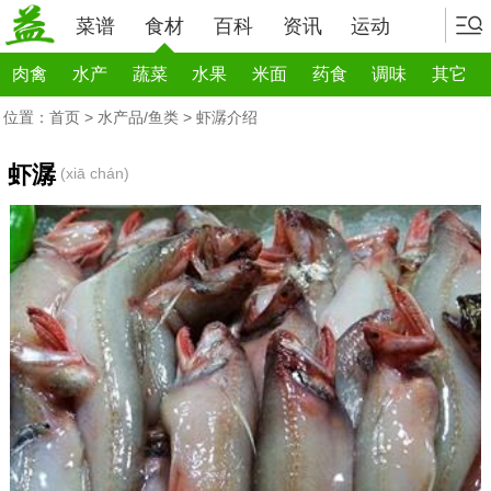
菜谱
食材
百科
资讯
运动
肉禽
水产
蔬菜
水果
米面
药食
调味
其它
位置：
首页
>
水产品/鱼类
> 虾潺介绍
虾潺
(xiā chán)