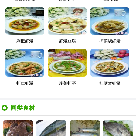
剁椒虾潺
虾潺豆腐
榨菜烧虾潺
虾仁虾潺
芹菜虾潺
牡蛎煮虾潺
同类食材