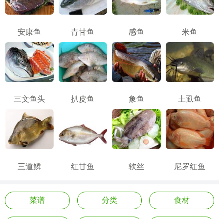
安康鱼
青甘鱼
感鱼
米鱼
三文鱼头
扒皮鱼
象鱼
土虱鱼
三道鳞
红甘鱼
软丝
尼罗红鱼
菜谱
分类
食材