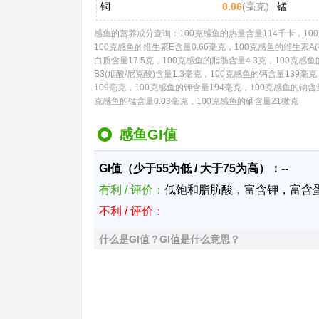
铜
0.06
(毫克)
锰
感鱼的营养成分查询：100克感鱼的热量含量114千卡，100
100克感鱼的维生素E含量0.66毫克，100克感鱼的维生素A(
白质含量17.5克，100克感鱼的脂肪含量4.3克，100克感
B3(烟酸/尼克酸)含量1.3毫克，100克感鱼的钙含量139
109毫克，100克感鱼的钾含量194毫克，100克感鱼的钠含量
克感鱼的锰含量0.03毫克，100克感鱼的硒含量21微克
感鱼GI值
GI值（少于55为低 / 大于75为高）：--
有利 / 评价：
低饱和脂肪酸，富含钾，富含
不利 / 评价：
什么是GI值？GI值是什么意思？