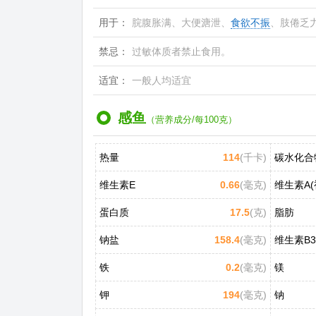
用于：
脘腹胀满、大便溏泄、
食欲不振
、肢倦乏
禁忌：
过敏体质者禁止食用。
适宜：
一般人均适宜
感鱼
（营养成分/每100克）
热量
114
(千卡)
碳水化合
维生素E
0.66
(毫克)
维生素A(
蛋白质
17.5
(克)
脂肪
钠盐
158.4
(毫克)
铁
0.2
(毫克)
镁
钾
194
(毫克)
钠