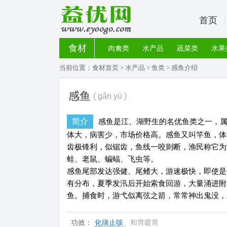
首页
食材
肉禽类
水产品
蔬菜类
水果
当前位置：
食材首页
>
水产品
>
鱼类
> 感鱼介绍
感鱼
( gǎn yú )
简介
感鱼是江、湖野生的名优鱼类之一，
体大，病害少，市场价格高。感鱼又叫竿鱼，体
齿极锋利，似锯齿，鱼线一咬则断，渔民称它为
蛙、老鼠、蝙蝠、飞虫等。
感鱼尾部发达强健、尾鳍大，游速极快，即使是
有分布，夏季发汛后开始索食回游，大量涌进附
鱼。捕食时，游弋似离弦之箭，常常神出鬼没，
功效：
化痰止咳
、和胃暖胃