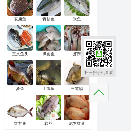
安康鱼
青甘鱼
米鱼
三文鱼头
扒皮鱼
虾潺
扫一扫手机查看
象鱼
土虱鱼
三道鳞
红甘鱼
软丝
尼罗红鱼