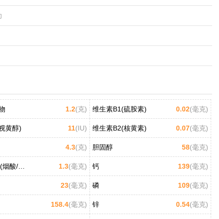
力
物
1.2
(克)
维生素B1(硫胺素)
0.02
(毫克)
视黄醇)
11
(IU)
维生素B2(核黄素)
0.07
(毫克)
4.3
(克)
胆固醇
58
(毫克)
维生素B3(烟酸/尼克酸)
1.3
(毫克)
钙
139
(毫克)
23
(毫克)
磷
109
(毫克)
158.4
(毫克)
锌
0.54
(毫克)