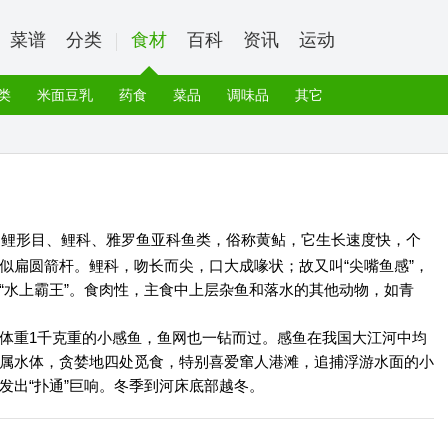
菜谱
分类
食材
百科
资讯
运动
类
米面豆乳
药食
菜品
调味品
其它
属鲤形目、鲤科、雅罗鱼亚科鱼类，俗称黄鲇，它生长速度快，个
似扁圆箭杆。鲤科，吻长而尖，口大成喙状；故又叫“尖嘴鱼感”，
“水上霸王”。食肉性，主食中上层杂鱼和落水的其他动物，如青
体重1千克重的小感鱼，鱼网也一钻而过。感鱼在我国大江河中均
属水体，贪婪地四处觅食，特别喜爱窜人港滩，追捕浮游水面的小
发出“扑通”巨响。冬季到河床底部越冬。