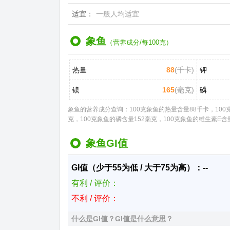
适宜：
一般人均适宜
象鱼
（营养成分/每100克）
热量
88
(千卡)
钾
镁
165
(毫克)
磷
象鱼的营养成分查询：100克象鱼的热量含量88千卡，100克
克，100克象鱼的磷含量152毫克，100克象鱼的维生素E含量
象鱼GI值
GI值（少于55为低 / 大于75为高）：--
有利 / 评价：
不利 / 评价：
什么是GI值？GI值是什么意思？