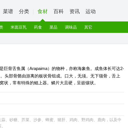
菜谱
分类
食材
百科
资讯
运动
类
米面豆乳
药食
菜品
调味品
其它
s）：是巨骨舌鱼属（Arapaima）的物种，亦称海象鱼。成鱼体长可达2-
侧扁。头部骨骼由游离的板状骨组成。口大，无须。无下颌骨，舌上
窝状，常有特殊的鳃上器。鳞片大且硬，呈嵌镶状。
大蒜、砂糖、芥菜、沙参、蜂蜜、猪肝、鸡肉、野鸡肉、鹿肉，以及中
茶。