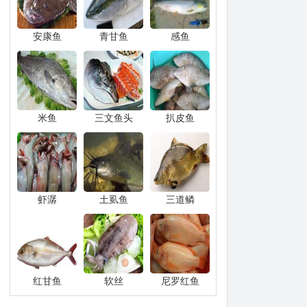
安康鱼
青甘鱼
感鱼
米鱼
三文鱼头
扒皮鱼
虾潺
土虱鱼
三道鳞
红甘鱼
软丝
尼罗红鱼