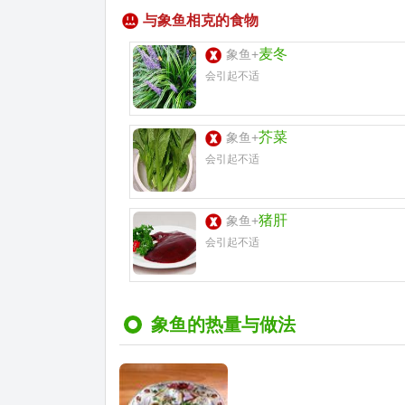
与象鱼相克的食物
麦冬
象鱼+
会引起不适
芥菜
象鱼+
会引起不适
猪肝
象鱼+
会引起不适
象鱼的热量与做法