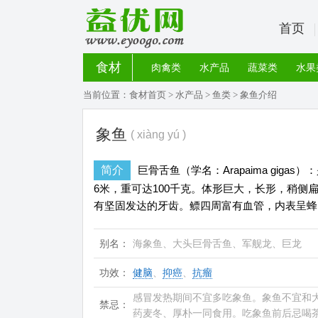
首页
食材
肉禽类
水产品
蔬菜类
水果
当前位置：
食材首页
>
水产品
>
鱼类
> 象鱼介绍
象鱼
( xiàng yú )
简介
巨骨舌鱼（学名：Arapaima giga
6米，重可达100千克。体形巨大，长形，稍
有坚固发达的牙齿。鳔四周富有血管，内表呈蜂
别名：
海象鱼、大头巨骨舌鱼、军舰龙、巨龙
功效：
健脑
、
抑癌
、
抗瘤
感冒发热期间不宜多吃象鱼。象鱼不宜和
禁忌：
药麦冬、厚朴一同食用。吃象鱼前后忌喝