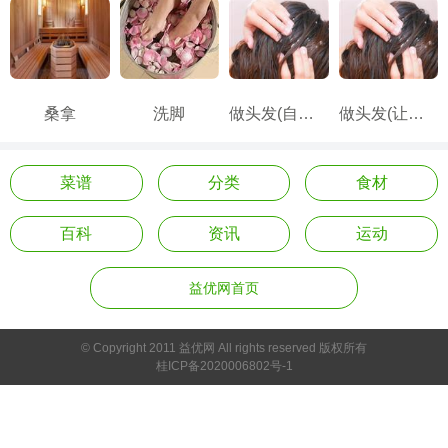
桑拿
洗脚
做头发(自己做)
做头发(让别人帮做)
菜谱
分类
食材
百科
资讯
运动
益优网首页
© Copyright 2011 益优网 All rights reserved 版权所有
桂ICP备2020006802号-1