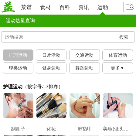
菜谱
食材
百科
资讯
运动
运动热量查询
搜索
护理运动
日常活动
交通运动
体育运动
球类运动
健身运动
舞蹈运动
更多▼
护理运动
（按字母a-z排序）
刮胡子
化妆
剪指甲
美容(做头发和修指甲)