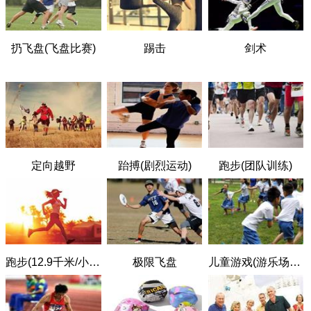
扔飞盘(飞盘比赛)
踢击
剑术
定向越野
跆搏(剧烈运动)
跑步(团队训练)
跑步(12.9千米/小时)
极限飞盘
儿童游戏(游乐场，绳球，四方戏)