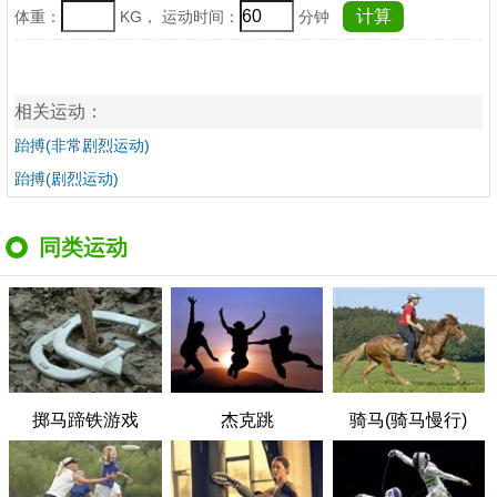
体重：
KG， 运动时间：
分钟
相关运动：
跆搏(非常剧烈运动)
跆搏(剧烈运动)
同类运动
掷马蹄铁游戏
杰克跳
骑马(骑马慢行)