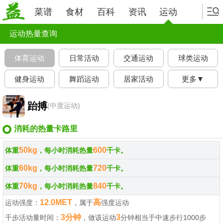
菜谱
食材
百科
资讯
运动
运动热量查询
体育运动
日常活动
交通运动
球类运动
健身运动
舞蹈运动
居家活动
更多▼
跆搏
(中度运动)
消耗的热量卡路里
50kg
600
体重
，每小时消耗热量
千卡。
60kg
720
体重
，每小时消耗热量
千卡。
70kg
840
体重
，每小时消耗热量
千卡。
12.0MET
高
运动强度：
，属于
强度运动
3分钟
3
千步活动量时间：
，做该运动
分钟相当于中速步行1000步