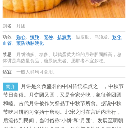
别名：
月团
功效：
强心
、
镇静
、
安神
、
抗衰老
、滋皮肤、乌须发、
软化
血管
、
预防动脉硬化
禁忌：
月饼油多、糖多、以鸭蛋黄为馅的月饼胆固醇高，总
体讲是高热量食品，糖尿病患者、肥胖者不宜多吃。
适宜：
一般人群均可食用。
月饼是久负盛名的中国传统糕点之一，中秋节
简介
节日食俗。月饼圆又圆，又是合家分吃，象征着团圆
和睦。古代月饼被作为祭品于中秋节所食。据说中秋
节吃月饼的习俗始于唐朝。北宋之时在宫廷内流行，
后流传到民间，当时俗称“小饼”和“月团”。发展至明朝