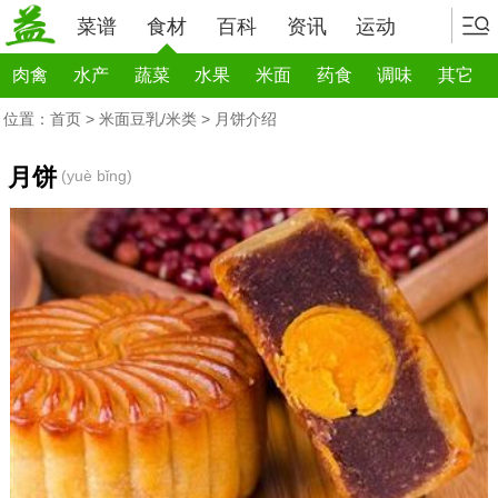
菜谱
食材
百科
资讯
运动
肉禽
水产
蔬菜
水果
米面
药食
调味
其它
位置：
首页
>
米面豆乳/米类
> 月饼介绍
月饼
(yuè bǐng)