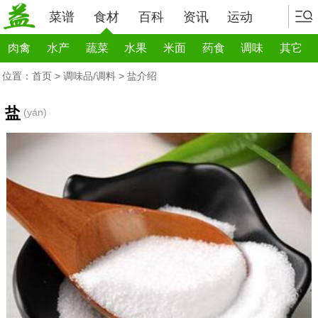
菜谱
食材
百科
资讯
运动
肉禽
水产
蔬菜
水果
米面
药食
调味
其它
位置：
首页
>
调味品/调料
> 盐介绍
盐
(yán)