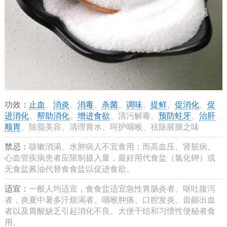
功效：
止血
、
消炎
、
消毒
、
杀菌
、
调味
、
提鲜
、
促消化
、
促
进消化
、
帮助消化
、
增进食欲
、清污解毒、
预防蛀牙
、
治肝
顺胃
、除脂美容、清理胃水、呵护咽喉、祛除腥膻之味
禁忌：
咳嗽消渴、水肿病人不宜食用；而高血压、肾脏病、
心血管疾病患者应限制摄入量，最好用代食盐（氯化钾）或
无食盐酱油代替食食盐以促进食欲。
适宜：
一般人均适宜，食食盐适宜急性胃肠炎者、呕吐腹泻
者，炎夏中暑多汗烦渴者、咽喉肿痛、口腔发炎、齿龈出血
者以及胃酸缺乏引起消化不良、大便干结和习惯性便秘者食
用。