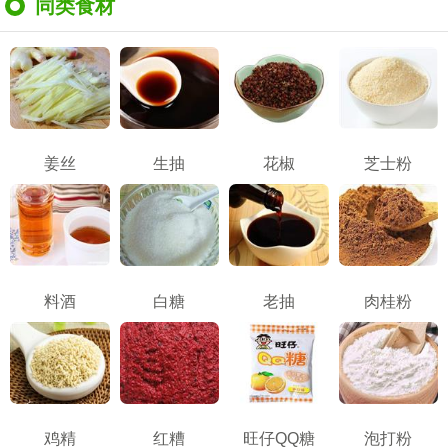
同类食材
姜丝
生抽
花椒
芝士粉
料酒
白糖
老抽
肉桂粉
鸡精
红糟
旺仔QQ糖
泡打粉