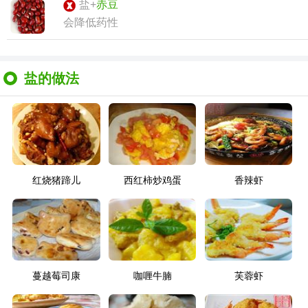
盐+
赤豆
会降低药性
盐的做法
红烧猪蹄儿
西红柿炒鸡蛋
香辣虾
蔓越莓司康
咖喱牛腩
芙蓉虾