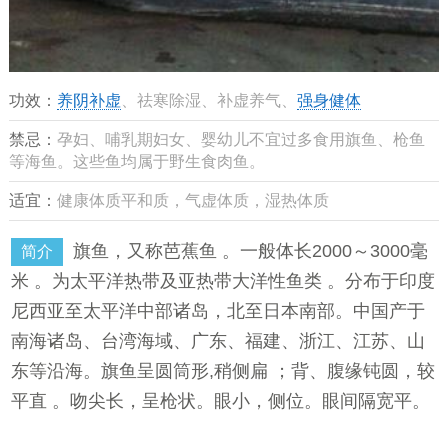
功效：
养阴补虚
、祛寒除湿、补虚养气、
强身健体
禁忌：
孕妇、哺乳期妇女、婴幼儿不宜过多食用旗鱼、枪鱼
等海鱼。这些鱼均属于野生食肉鱼。
适宜：
健康体质平和质，气虚体质，湿热体质
旗鱼，又称芭蕉鱼 。一般体长2000～3000毫
简介
米 。为太平洋热带及亚热带大洋性鱼类 。分布于印度
尼西亚至太平洋中部诸岛，北至日本南部。中国产于
南海诸岛、台湾海域、广东、福建、浙江、江苏、山
东等沿海。旗鱼呈圆筒形,稍侧扁 ；背、腹缘钝圆，较
平直 。吻尖长，呈枪状。眼小，侧位。眼间隔宽平。