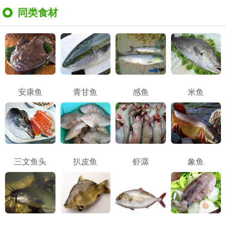
同类食材
安康鱼
青甘鱼
感鱼
米鱼
三文鱼头
扒皮鱼
虾潺
象鱼