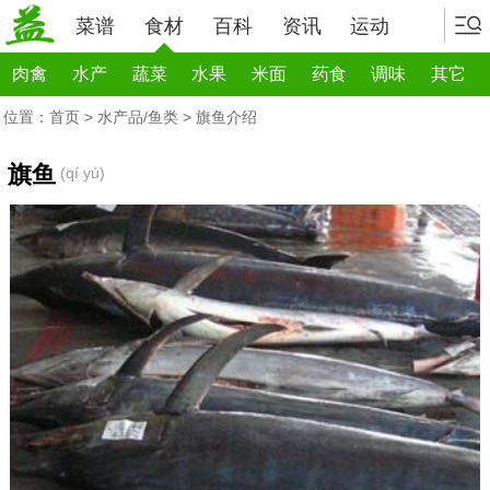
菜谱
食材
百科
资讯
运动
肉禽
水产
蔬菜
水果
米面
药食
调味
其它
位置：
首页
>
水产品/鱼类
> 旗鱼介绍
旗鱼
(qí yú)