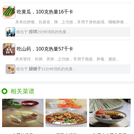
吃黄瓜，100克热量16千卡
具有抗肿瘤、抗衰老、降...之功效，常用于身热烦渴、咽喉肿痛...
排球
相当于
2分钟消耗的热量...
吃山药，100克热量57千卡
具有肾经、补脾、养肺...之功效，常用于痈疡、肿毒、瘰疬...
踢键子
相当于
11分钟消耗的热量...
相关菜谱