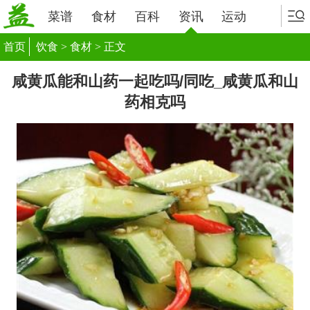
菜谱
食材
百科
资讯
运动
首页
饮食
>
食材
> 正文
咸黄瓜能和山药一起吃吗/同吃_咸黄瓜和山
药相克吗