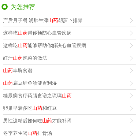
为您推荐
产后月子餐 润肺生津
山药
胡萝卜排骨
这样吃
山药
帮你预防心血管疾病
这样吃
山药
能够帮助你解决心血管疾病
红汁
山药
泡菜的做法
山药
丰胸食谱
山药
扁豆鲤鱼汤健胃利湿
糖尿病食疗药膳食谱之琉璃
山药
卵巢早衰多吃
山药
和红豆
男性遗精后如何吃
山药
才能补肾
冬季养生喝
山药
排骨汤