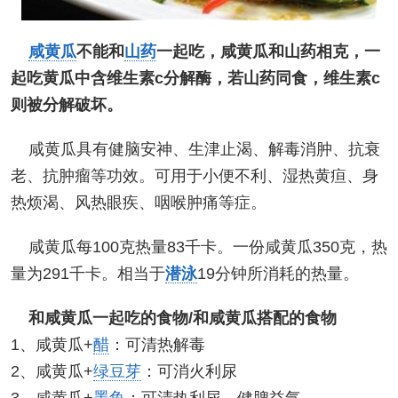
咸黄瓜
不能和
山药
一起吃，咸黄瓜和山药相克，一
起吃黄瓜中含维生素c分解酶，若山药同食，维生素c
则被分解破坏。
咸黄瓜具有健脑安神、生津止渴、解毒消肿、抗衰
老、抗肿瘤等功效。可用于小便不利、湿热黄疸、身
热烦渴、风热眼疾、咽喉肿痛等症。
咸黄瓜每100克热量83千卡。一份咸黄瓜350克，热
量为291千卡。相当于
潜泳
19分钟所消耗的热量。
和咸黄瓜一起吃的食物/和咸黄瓜搭配的食物
1、咸黄瓜+
醋
：可清热解毒
2、咸黄瓜+
绿豆芽
：可消火利尿