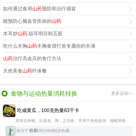
如何通过食用
山药
预防和治疗感冒
能预防心脑血管疾病的
山药
木耳炒
山药
,聪耳明目助五脏
吃什么丰胸
山药
丰胸食谱打造专属你的丰满
山药
治疗高血压的食疗方法
天然美食
山药
纤体餐
食物与运动热量消耗转换
更多运动>>
吃咸黄瓜，100克热量83千卡
具有抗肿瘤、抗衰老、降...之功效，常用于身热烦渴、咽喉肿痛...
粉刷
相当于
28分钟消耗的热量...