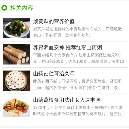
相关内容
咸黄瓜的营养价值
咸黄瓜就是用新鲜的小黄瓜腌制而成的，口感脆嫩
爽口，具有开胃、助消化的功能。
养胃养血安神 推荐红枣山药粥
下面介绍几个大枣食疗方:红枣山药粥做法:红枣50
克，鲜山药200克，大米100克，白糖适量，清水10
山药苡仁可治久泻
此药补而不腻，不温不燥，最适合因脾虚、肾阳不
足而引起的各类慢性泄泻;苡仁(薏苡仁)味甘、淡，
性微寒。
山药葛根食用法让女人速丰胸
1972年，江苏吴县草鞋山发掘出三块制作于新石器
时代在今天看来依然技艺精湛的葛布残片，这三块
葛布残片