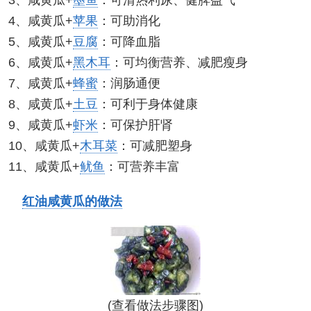
3、咸黄瓜+
墨鱼
：可清热利尿、健脾益气
4、咸黄瓜+
苹果
：可助消化
5、咸黄瓜+
豆腐
：可降血脂
6、咸黄瓜+
黑木耳
：可均衡营养、减肥瘦身
7、咸黄瓜+
蜂蜜
：润肠通便
8、咸黄瓜+
土豆
：可利于身体健康
9、咸黄瓜+
虾米
：可保护肝肾
10、咸黄瓜+
木耳菜
：可减肥塑身
11、咸黄瓜+
鱿鱼
：可营养丰富
红油咸黄瓜的做法
(查看做法步骤图)