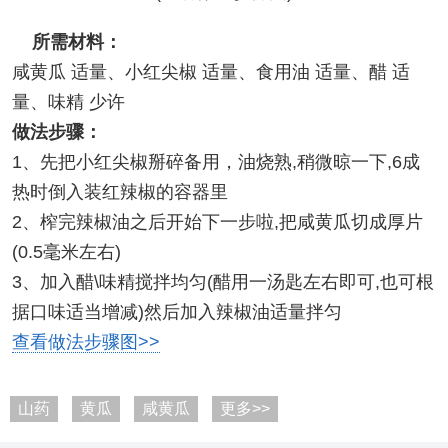
所需材料：
咸黄瓜 适量、小红尖椒 适量、食用油 适量、醋 适
量、味精 少许
做法步骤：
1、先把小红尖椒掰碎备用，油烧熟,稍微晾一下,6成
热时倒入装红辣椒的容器里
2、榨完辣椒油之后开始下一步啦,把咸黄瓜切成厚片
(0.5毫米左右)
3、加入醋\味精搅拌均匀(醋用一汤匙左右即可,也可根
据口味适当增减)然后加入辣椒油适量拌匀
查看做法步骤图>>
山药
黄瓜
咸黄瓜
更多>>