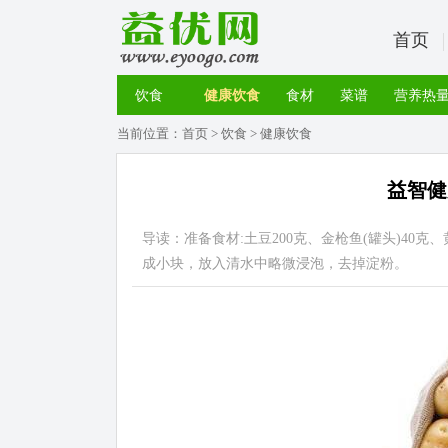
首页
饮食
健康饮食
食材
菜谱
营养热
当前位置：
首页
>
饮食
>
健康饮食
益智健
导读：准备食材:土豆200克、金枪鱼(罐头)40
成小块，放入清水中略微浸泡，去掉淀粉。