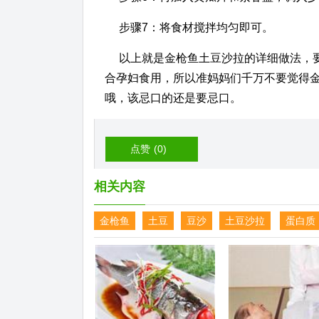
步骤7：将食材搅拌均匀即可。
以上就是金枪鱼土豆沙拉的详细做法，
合孕妇食用，所以准妈妈们千万不要觉得
哦，该忌口的还是要忌口。
点赞
(0)
相关内容
金枪鱼
土豆
豆沙
土豆沙拉
蛋白质