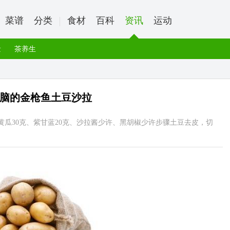
菜谱
分类
食材
百科
资讯
运动
量
茶养生
脑的金枪鱼土豆沙拉
克、黄瓜30克、紫甘蓝20克、沙拉酱少许、黑胡椒少许步骤土豆去皮，切