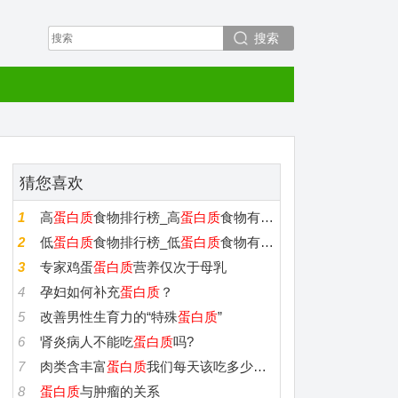
搜索
猜您喜欢
1
高
蛋白质
食物排行榜_高
蛋白质
食物有哪些_
蛋白质
高的食物
2
低
蛋白质
食物排行榜_低
蛋白质
食物有哪些_
蛋白质
低的食物
3
专家鸡蛋
蛋白质
营养仅次于母乳
4
孕妇如何补充
蛋白质
？
5
改善男性生育力的“特殊
蛋白质
”
6
肾炎病人不能吃
蛋白质
吗?
7
肉类含丰富
蛋白质
我们每天该吃多少肉？
8
蛋白质
与肿瘤的关系