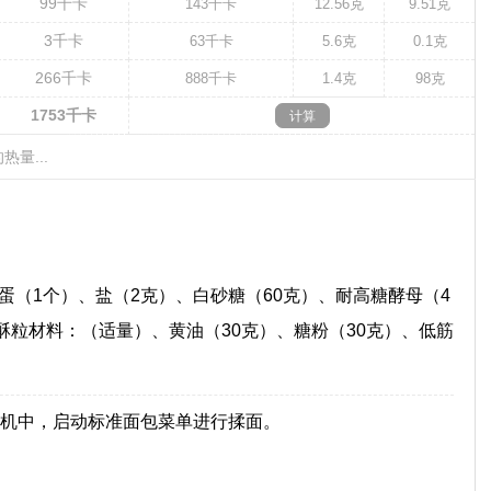
99
千卡
143
千卡
12.56克
9.51克
3
千卡
63
千卡
5.6克
0.1克
266
千卡
888
千卡
1.4克
98克
1753
千卡
热量...
鸡蛋（1个）、盐（2克）、白砂糖（60克）、耐高糖酵母（4
酥粒材料：（适量）、黄油（30克）、糖粉（30克）、低筋
机中，启动标准面包菜单进行揉面。