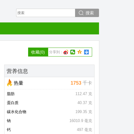
搜索
收藏
(0)
分享到：
营养信息
热量
1753
千卡
脂肪
112.47 克
蛋白质
40.37 克
碳水化合物
199.35 克
钠
16010.9 毫克
钙
497 毫克