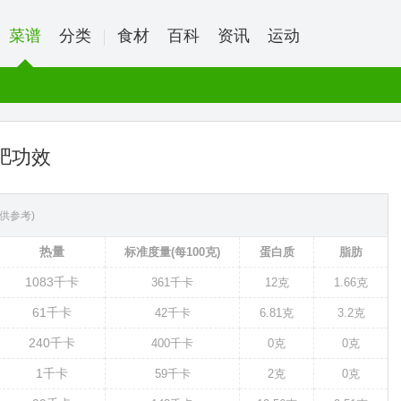
菜谱
分类
食材
百科
资讯
运动
肥功效
供参考)
热量
标准度量(每100克)
蛋白质
脂肪
1083
千卡
361
千卡
12克
1.66克
61
千卡
42
千卡
6.81克
3.2克
240
千卡
400
千卡
0克
0克
1
千卡
59
千卡
2克
0克