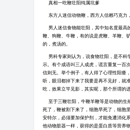
真相一吃鞭壮阳纯属坑爹
东方人迷信动物鞭，西方人信赖巧克力
男人迷信食物能壮阳，其中知名度最高
鞭、狗鞭、牛鞭，有的说是虎鞭、羊鞭、
的，煮汤的。
男科专家则认为，说食物壮阳，是不科
示。有个成语叫三人成虎，谎言重复一百
信则无。举个例子，有人得了心理性阳痿
听，眼泪都掉下来了我要是再不见好，就
吃，效果立竿见影，其实呢，那个所谓的
至于三鞭壮阳，牛鞭羊鞭等是动物的生
死了，鞭被割下来了，细胞早死了，细胞
安特尔，必须要加保护剂，才能免遭消化
他动物脏器一样，获得的是蛋白质等营养