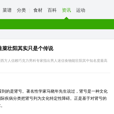
菜谱
分类
食材
百科
资讯
运动
韭菜壮阳其实只是个传说
鞭西方人信赖巧克力男科专家指出男人迷信食物能壮阳其中知名度最高
看到的是肾亏。著名性学家马晓年先生说过，肾亏是一种文化
国际疾病分类把肾亏列为文化特定性障碍。正是基于对肾亏的
求。