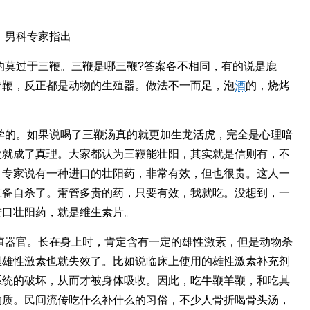
，男科专家指出
的莫过于三鞭。三鞭是哪三鞭?答案各不相同，有的说是鹿
驴鞭，反正都是动物的生殖器。做法不一而足，泡
酒
的，烧烤
学的。如果说喝了三鞭汤真的就更加生龙活虎，完全是心理暗
次就成了真理。大家都认为三鞭能壮阳，其实就是信则有，不
，专家说有一种进口的壮阳药，非常有效，但也很贵。这人一
准备自杀了。甭管多贵的药，只要有效，我就吃。没想到，一
进口壮阳药，就是维生素片。
殖器官。长在身上时，肯定含有一定的雄性激素，但是动物杀
里雄性激素也就失效了。比如说临床上使用的雄性激素补充剂
系统的破坏，从而才被身体吸收。因此，吃牛鞭羊鞭，和吃其
物质。民间流传吃什么补什么的习俗，不少人骨折喝骨头汤，