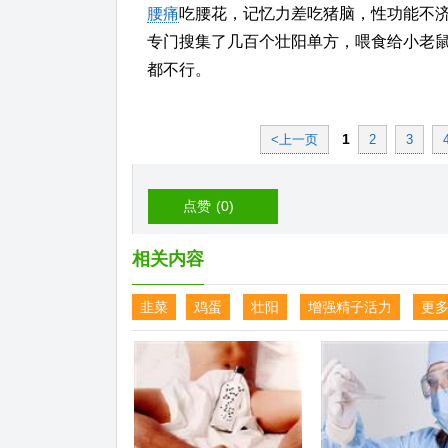
腰痛
吃腰花，记忆力差吃猪脑，性功能不
专门搜集了几百个壮阳单方，喂食给小老
都不行。
1
<上一页
2
3
点赞
(0)
相关内容
韭菜
鸡蛋
壮阳
增强精子活力
更多