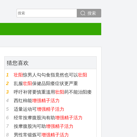
搜索
猜您喜欢
1
壮阳
惊男人勾勾食指竟然也可以
壮阳
2
乱服
壮阳
保健品阳痿症状更严重
3
呼吁补肾要慎重滥用
壮阳
药不能治阳痿
4
西红柿能
增强精子活力
5
适量运动可
增强精子活力
6
经常按摩腹股沟有助
增强精子活力
7
按摩腹股沟可助
增强精子活力
8
男性常锻炼可
增强精子活力