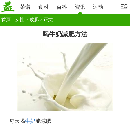
菜谱
食材
百科
资讯
运动
首页
女性
>
减肥
> 正文
喝牛奶减肥方法
每天喝
牛奶
能减肥