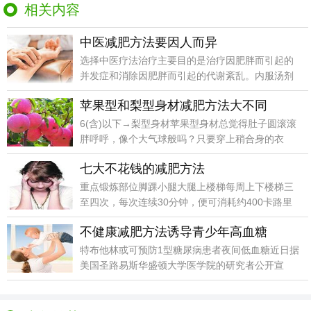
相关内容
中医减肥方法要因人而异
选择中医疗法治疗主要目的是治疗因肥胖而引起的
并发症和消除因肥胖而引起的代谢紊乱。内服汤剂
疗法对有并发
苹果型和梨型身材减肥方法大不同
6(含)以下→梨型身材苹果型身材总觉得肚子圆滚滚
胖呼呼，像个大气球般吗？只要穿上稍合身的衣
服，就会化
七大不花钱的减肥方法
重点锻炼部位脚踝小腿大腿上楼梯每周上下楼梯三
至四次，每次连续30分钟，便可消耗约400卡路里
热量，还
不健康减肥方法诱导青少年高血糖
特布他林或可预防1型糖尿病患者夜间低血糖近日据
美国圣路易斯华盛顿大学医学院的研究者公开宣
称，他们认为