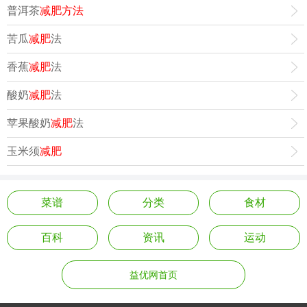
普洱茶
减肥方法
苦瓜
减肥
法
香蕉
减肥
法
酸奶
减肥
法
苹果酸奶
减肥
法
玉米须
减肥
菜谱
分类
食材
百科
资讯
运动
益优网首页