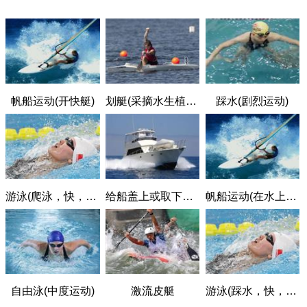
帆船运动(开快艇)
划艇(采摘水生植物)
踩水(剧烈运动)
游泳(爬泳，快，75米/分钟，重度用力)
给船盖上或取下防水布
帆船运动(在水上或者冰上，一般运动)
自由泳(中度运动)
激流皮艇
游泳(踩水，快，重度用力)