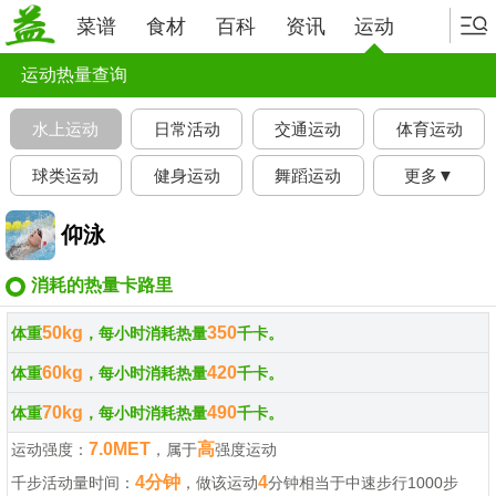
菜谱
食材
百科
资讯
运动
运动热量查询
水上运动
日常活动
交通运动
体育运动
球类运动
健身运动
舞蹈运动
更多▼
仰泳
消耗的热量卡路里
50kg
350
体重
，每小时消耗热量
千卡。
60kg
420
体重
，每小时消耗热量
千卡。
70kg
490
体重
，每小时消耗热量
千卡。
7.0MET
高
运动强度：
，属于
强度运动
4分钟
4
千步活动量时间：
，做该运动
分钟相当于中速步行1000步