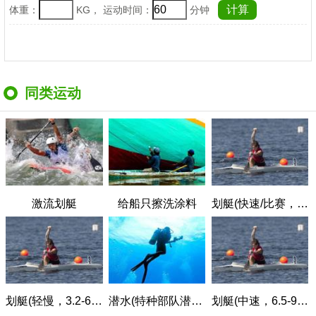
体重：
KG， 运动时间：
分钟
同类运动
激流划艇
给船只擦洗涂料
划艇(快速/比赛，>6.5千米/小时)
划艇(轻慢，3.2-6.3千米/小时)
潜水(特种部队潜水)
划艇(中速，6.5-9.5千米/小时)