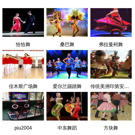
恰恰舞
桑巴舞
弗拉曼柯舞
佳木斯广场舞
爱尔兰踢踏舞
传统美洲印第安人舞
piu2004
中东舞蹈
方块舞