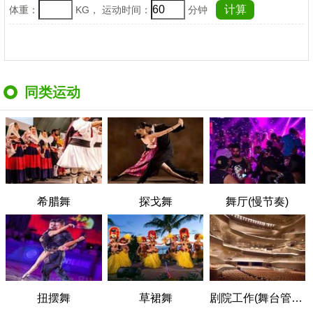
体重：
KG， 运动时间：
分钟
同类运动
希腊舞
探戈舞
舞厅(慢节奏)
扭摆舞
草裙舞
剧院工作(舞台管理)