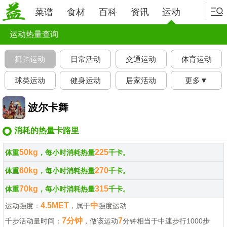
菜谱
食材
百科
资讯
运动
运动热量查询
舞蹈运动
日常活动
交通运动
体育运动
球类运动
健身运动
居家活动
更多▼
波尔卡舞
消耗的热量卡路里
50kg
225
体重
，每小时消耗热量
千卡。
60kg
270
体重
，每小时消耗热量
千卡。
70kg
315
体重
，每小时消耗热量
千卡。
4.5MET
中
运动强度：
，属于
强度运动
7分钟
7
千步活动量时间：
，做该运动
分钟相当于中速步行1000步