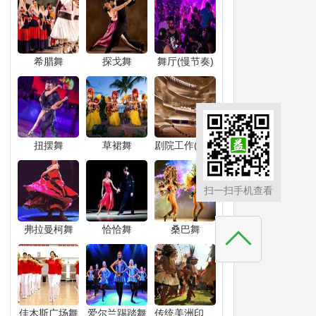
希腊舞
探戈舞
舞厅(慢节奏)
扭摆舞
草裙舞
剧院工作(舞台管理)
扫一扫手机查看
弗拉曼柯舞
恰恰舞
桑巴舞
佳木斯广场舞
爱尔兰踢踏舞
传统美洲印第安人舞