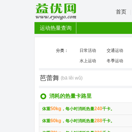
首页
运动热量查询
分类：
日常活动
交通运动
水上运动
冬季运动
芭蕾舞
(bā lěi wǔ)
消耗的热量卡路里
50kg
240
体重
，每小时消耗热量
千卡。
60kg
288
体重
，每小时消耗热量
千卡。