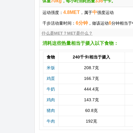
70kg
336
体重
，每小时消耗热量
千卡。
4.8MET
中
运动强度：
，属于
强度运动
6分钟
6
千步活动量时间：
，做该运动
分钟相当于中
什么是MET？MET是什么？
消耗这些热量相当于摄入以下食物：
食物
240千卡/相当于摄入
米饭
208.7克
鸡蛋
166.7克
牛奶
444.4克
鸡肉
143.7克
猪肉
60.8克
牛肉
192克