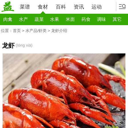
菜谱
食材
百科
资讯
运动
肉禽
水产
蔬菜
水果
米面
药食
调味
其它
位置：
首页
>
水产品/虾类
> 龙虾介绍
龙虾
(lóng xiā)