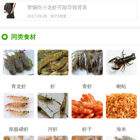
警惕吃小龙虾可能导致肾衰
2017-03-26 · 3073浏览
同类食材
青龙虾
虾
青虾
喇蛄
南极磷虾
河虾
虾干
海米