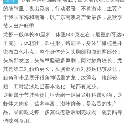
简介
的缝隙里，夜出觅食，行动迟缓、不善游泳，主要产
于我国东海和南海，以广东南澳岛产量最多，夏秋季
节为出产旺季。
龙虾一般体长30厘米，体重500克左右（最重的可达5
千克），体粗壮，圆柱形，略扁平，身体呈橄榄色并
密布白色小点；整个身体分为头胸部和腹部两部分：
头胸部发达，头胸甲坚硬多棘刺，两对触角较长，尤
其是第二对触角更长，头胸部的五对步足也较发达，
触角和步足展开很角神话里的龙，故得名；腹部较
短，五对游泳足已基本退化，尾部有尾肢。
龙虾属于节肢动物门甲壳纲十足目龙虾科属动物，龙
虾体大肉多，营养丰富，滋味鲜美，是名贵的水产
品。民间吃龙虾，多蒸或煮熟后剥壳取肉，蘸姜醋等
调味料食用。