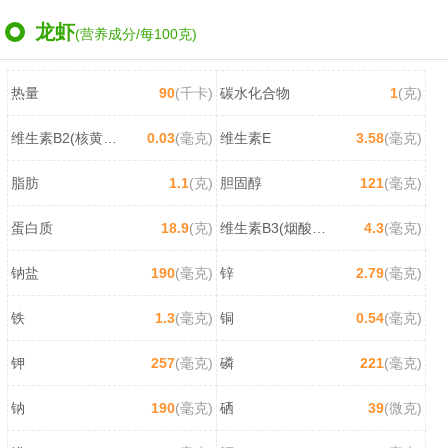
龙虾
(营养成分/每100克)
热量
90
(千卡)
碳水化合物
1
(克)
维生素B2(核黄素)
0.03
(毫克)
维生素E
3.58
(毫克)
脂肪
1.1
(克)
胆固醇
121
(毫克)
蛋白质
18.9
(克)
维生素B3(烟酸/尼克酸)
4.3
(毫克)
钠盐
190
(毫克)
锌
2.79
(毫克)
铁
1.3
(毫克)
铜
0.54
(毫克)
钾
257
(毫克)
磷
221
(毫克)
钠
190
(毫克)
硒
39
(微克)