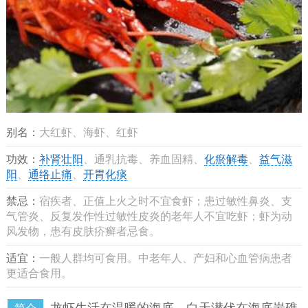
别名：
大红虾、海虾、红虾
功效：
补肾壮阳
、通乳抗毒、养血固精、
化瘀解毒
、
益气滋
阳
、
通络止痛
、
开胃化痰
禁忌：
宿疾者、正值上火之时不宜食虾；患过敏性鼻炎、支
气管炎、反复发作性过敏性皮炎的老年人不宜吃虾；虾为动
风发物，患有皮肤疥癣者忌食。
适宜：
一般人群均可食用。中老年人、产妇和心血管病患者
更适合食用。
龙虾生活在温暖的海底，白天潜伏在海底岩礁