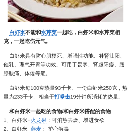
白虾米
不能和
水芹菜
一起吃，白虾米和水芹菜相
克，一起吃伤元气。
白虾米具有防心肌梗死、增强性功能、补肾壮阳、
催乳、理气开胃等功效。可用于畏寒、肾虚阳痿、腰
膝酸痛、体倦等症。
白虾米每100克热量93千卡。一份白虾米250克，热
量为233千卡。相当于
打拳击
19分钟所消耗的热量。
和白虾米一起吃的食物/和白虾米搭配的食物
1、白虾米+
火龙果
：可消热去燥、增进食欲
2、白虾米+
燕麦
： 护心解毒