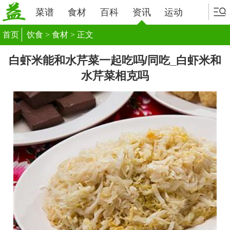
菜谱
食材
百科
资讯
运动
首页
饮食
>
食材
> 正文
白虾米能和水芹菜一起吃吗/同吃_白虾米和
水芹菜相克吗