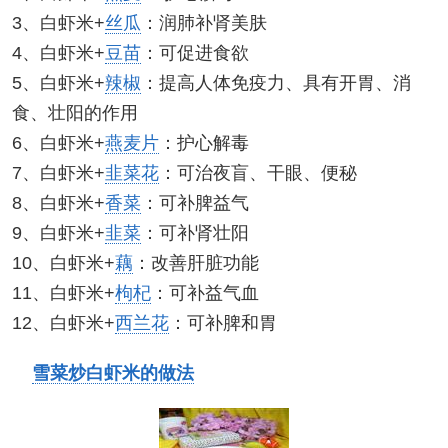
3、白虾米+
丝瓜
：润肺补肾美肤
4、白虾米+
豆苗
：可促进食欲
5、白虾米+
辣椒
：提高人体免疫力、具有开胃、消
食、壮阳的作用
6、白虾米+
燕麦片
：护心解毒
7、白虾米+
韭菜花
：可治夜盲、干眼、便秘
8、白虾米+
香菜
：可补脾益气
9、白虾米+
韭菜
：可补肾壮阳
10、白虾米+
藕
：改善肝脏功能
11、白虾米+
枸杞
：可补益气血
12、白虾米+
西兰花
：可补脾和胃
雪菜炒白虾米的做法