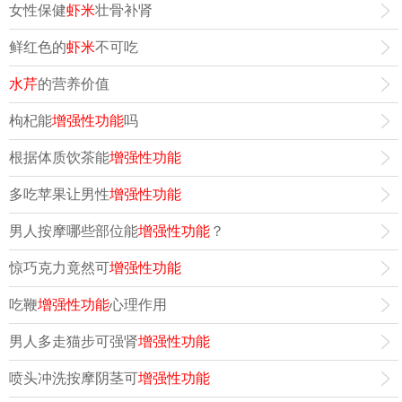
女性保健
虾米
壮骨补肾
鲜红色的
虾米
不可吃
水芹
的营养价值
枸杞能
增强性功能
吗
根据体质饮茶能
增强性功能
多吃苹果让男性
增强性功能
男人按摩哪些部位能
增强性功能
？
惊巧克力竟然可
增强性功能
吃鞭
增强性功能
心理作用
男人多走猫步可强肾
增强性功能
喷头冲洗按摩阴茎可
增强性功能