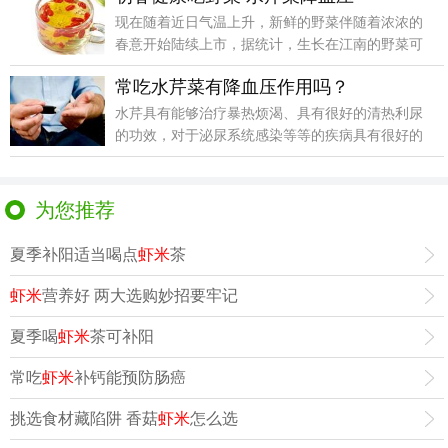
现在随着近日气温上升，新鲜的野菜伴随着浓浓的
春意开始陆续上市，据统计，生长在江南的野菜可
食用的就有1
常吃水芹菜有降血压作用吗？
水芹具有能够治疗暴热烦渴、具有很好的清热利尿
的功效，对于泌尿系统感染等等的疾病具有很好的
辅助的作用哦
为您推荐
夏季补阳适当喝点
虾米
茶
虾米
营养好 两大选购妙招要牢记
夏季喝
虾米
茶可补阳
常吃
虾米
补钙能预防肠癌
挑选食材藏陷阱 香菇
虾米
怎么选