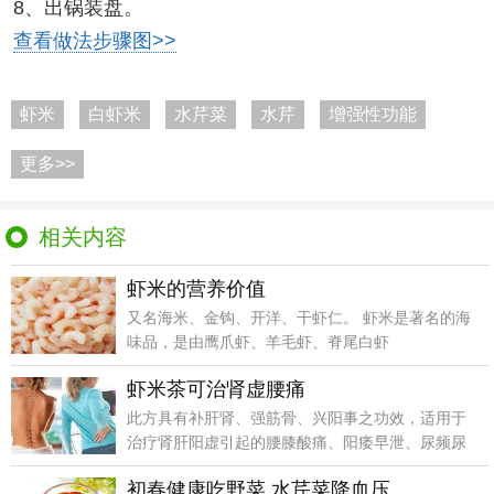
8、出锅装盘。
查看做法步骤图>>
虾米
白虾米
水芹菜
水芹
增强性功能
更多>>
相关内容
虾米的营养价值
又名海米、金钩、开洋、干虾仁。 虾米是著名的海
味品，是由鹰爪虾、羊毛虾、脊尾白虾
虾米茶可治肾虚腰痛
此方具有补肝肾、强筋骨、兴阳事之功效，适用于
治疗肾肝阳虚引起的腰膝酸痛、阳痿早泄、尿频尿
急以及高血压
初春健康吃野菜 水芹菜降血压