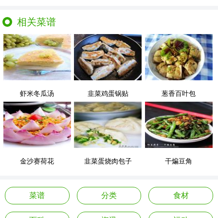
相关菜谱
虾米冬瓜汤
韭菜鸡蛋锅贴
葱香百叶包
金沙赛荷花
韭菜蛋烧肉包子
干煸豆角
菜谱
分类
食材