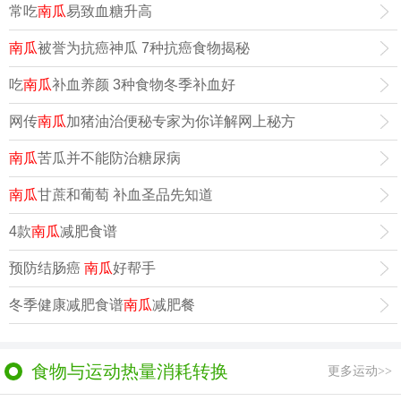
常吃
南瓜
易致血糖升高
南瓜
被誉为抗癌神瓜 7种抗癌食物揭秘
吃
南瓜
补血养颜 3种食物冬季补血好
网传
南瓜
加猪油治便秘专家为你详解网上秘方
南瓜
苦瓜并不能防治糖尿病
南瓜
甘蔗和葡萄 补血圣品先知道
4款
南瓜
减肥食谱
预防结肠癌
南瓜
好帮手
冬季健康减肥食谱
南瓜
减肥餐
食物与运动热量消耗转换
更多运动>>