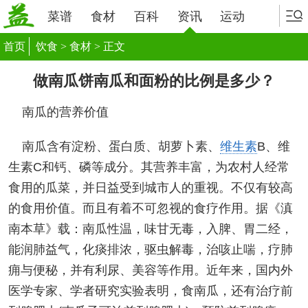
菜谱
食材
百科
资讯
运动
首页
饮食
>
食材
> 正文
做南瓜饼南瓜和面粉的比例是多少？
南瓜的营养价值
南瓜含有淀粉、蛋白质、胡萝卜素、
维生素
B、维
生素C和钙、磷等成分。其营养丰富，为农村人经常
食用的瓜菜，并日益受到城市人的重视。不仅有较高
的食用价值。而且有着不可忽视的食疗作用。据《滇
南本草》载：南瓜性温，味甘无毒，入脾、胃二经，
能润肺益气，化痰排浓，驱虫解毒，治咳止喘，疗肺
痈与便秘，并有利尿、美容等作用。近年来，国内外
医学专家、学者研究实验表明，食南瓜，还有治疗前