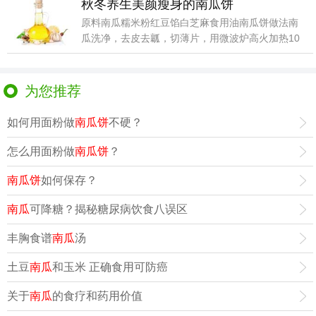
秋冬养生美颜瘦身的南瓜饼
原料南瓜糯米粉红豆馅白芝麻食用油南瓜饼做法南
瓜洗净，去皮去瓤，切薄片，用微波炉高火加热10
分钟左右(
为您推荐
如何用面粉做
南瓜饼
不硬？
怎么用面粉做
南瓜饼
？
南瓜饼
如何保存？
南瓜
可降糖？揭秘糖尿病饮食八误区
丰胸食谱
南瓜
汤
土豆
南瓜
和玉米 正确食用可防癌
关于
南瓜
的食疗和药用价值