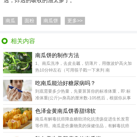
透，炸透的吸收的油太多了。
南瓜
面粉
南瓜饼
更多>>
相关内容
南瓜饼的制作方法
1、南瓜洗净，去皮去瓤，切薄片，用微波炉高火加
热10分钟左右（可用筷子戳一下来判 南
吃南瓜能治好糖尿病吗？
到底需要多少热量，先要算算你的标准体重，即:标
准体重(公斤)=身高的厘米数-105然后，根据你从事
的
色泽金黄南瓜饼香甜绵软
南瓜有解毒抗癌降血糖助消化抗溃疡促进生长发育
等作用。南瓜是价廉物美的保健佳品，有解毒抗癌
降血糖助消化