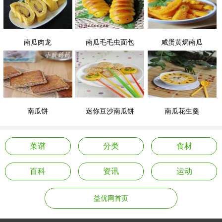
南瓜肉龙
南瓜毛毛虫面包
咸蛋黄焗南瓜
南瓜饼
迷你豆沙南瓜饼
南瓜花生羹
菜谱
分类
食材
百科
资讯
运动
益优网首页