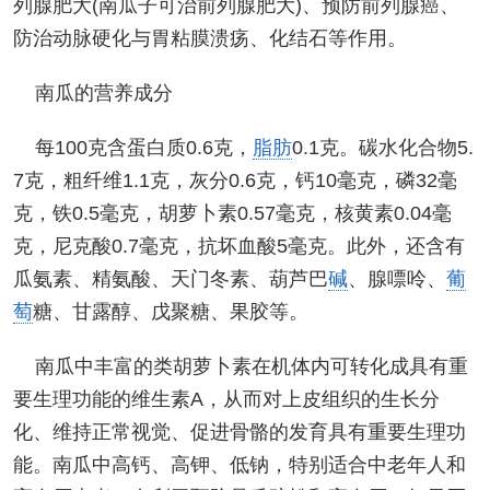
列腺肥大(南瓜子可治前列腺肥大)、预防前列腺癌、
防治动脉硬化与胃粘膜溃疡、化结石等作用。
南瓜的营养成分
每100克含蛋白质0.6克，
脂肪
0.1克。碳水化合物5.
7克，粗纤维1.1克，灰分0.6克，钙10毫克，磷32毫
克，铁0.5毫克，胡萝卜素0.57毫克，核黄素0.04毫
克，尼克酸0.7毫克，抗坏血酸5毫克。此外，还含有
瓜氨素、精氨酸、天门冬素、葫芦巴
碱
、腺嘌呤、
葡
萄
糖、甘露醇、戊聚糖、果胶等。
南瓜中丰富的类胡萝卜素在机体内可转化成具有重
要生理功能的维生素A，从而对上皮组织的生长分
化、维持正常视觉、促进骨骼的发育具有重要生理功
能。南瓜中高钙、高钾、低钠，特别适合中老年人和