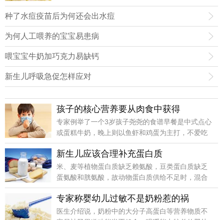
例子吧!小宝入院时已经接近休克状态，肚子胀得像
种了水痘疫苗后为何还会出水痘
个球，鼓得发亮，诊断为肠
为何人工喂养的宝宝易患病
喂宝宝牛奶加巧克力易缺钙
新生儿呼吸急促怎样应对
孩子的核心营养要从肉食中获得
专家例举了一个3岁孩子尧尧的食谱早餐是中式点心
或蛋糕牛奶，晚上则以鱼虾和鸡蛋为主打，不爱吃
蔬菜，以两个水果替代。
新生儿应该合理补充蛋白质
米、麦等植物蛋白质缺乏赖氨酸，豆类蛋白质缺乏
蛋氨酸和胱氨酸，故动物蛋白质供给不足时，混合
多种植物蛋白质供给是恰当的。
专家称婴幼儿过敏不是奶粉惹的祸
医生介绍说，奶粉中的大分子高蛋白等营养物质不