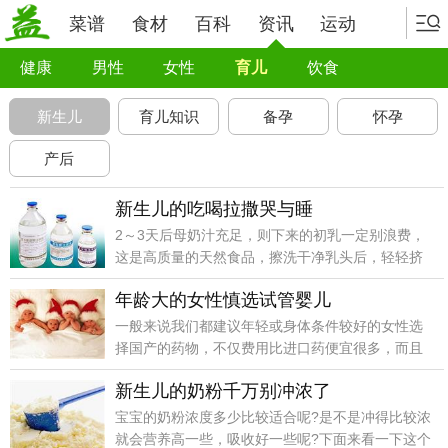
菜谱
食材
百科
资讯
运动
健康
男性
女性
育儿
饮食
新生儿
育儿知识
备孕
怀孕
产后
新生儿的吃喝拉撒哭与睡
2～3天后母奶汁充足，则下来的初乳一定别浪费，
这是高质量的天然食品，擦洗干净乳头后，轻轻挤
出少许乳汁入新生儿口中，则可开始喂母乳了。
年龄大的女性慎选试管婴儿
一般来说我们都建议年轻或身体条件较好的女性选
择国产的药物，不仅费用比进口药便宜很多，而且
也一样能达到良好的治疗效果。
新生儿的奶粉千万别冲浓了
宝宝的奶粉浓度多少比较适合呢?是不是冲得比较浓
就会营养高一些，吸收好一些呢?下面来看一下这个