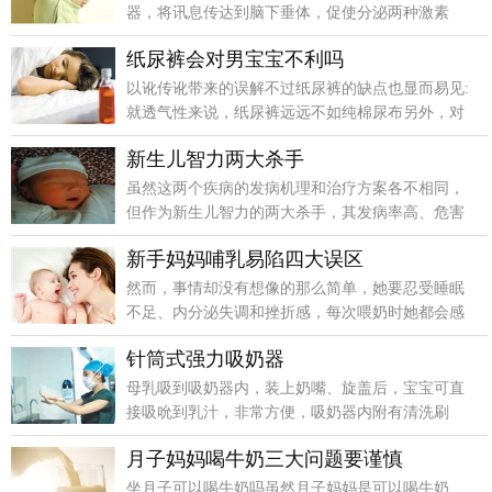
器，将讯息传达到脑下垂体，促使分泌两种激素
——泌乳激素及催产素，并帮助母体分泌充沛的乳
纸尿裤会对男宝宝不利吗
汁。
以讹传讹带来的误解不过纸尿裤的缺点也显而易见:
就透气性来说，纸尿裤远远不如纯棉尿布另外，对
纸尿裤材料过敏的宝宝也不在少数。
新生儿智力两大杀手
虽然这两个疾病的发病机理和治疗方案各不相同，
但作为新生儿智力的两大杀手，其发病率高、危害
大，国家已经将其列为新生儿筛查中必检的两个项
新手妈妈哺乳易陷四大误区
目。
然而，事情却没有想像的那么简单，她要忍受睡眠
不足、内分泌失调和挫折感，每次喂奶时她都会感
到疼痛，于是只好改用配方奶粉。
针筒式强力吸奶器
母乳吸到吸奶器内，装上奶嘴、旋盖后，宝宝可直
接吸吮到乳汁，非常方便，吸奶器内附有清洗刷
子，可用来清洗吸奶器，并用热水清洗消毒。
月子妈妈喝牛奶三大问题要谨慎
坐月子可以喝牛奶吗虽然月子妈妈是可以喝牛奶