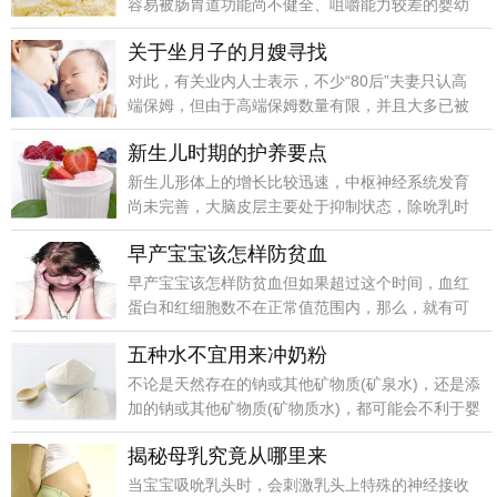
容易被肠胃道功能尚不健全、咀嚼能力较差的婴幼
儿所吸收，一旦对该种食物不耐受，婴儿体内就容
关于坐月子的月嫂寻找
易产生抗原，出现过敏反应。
对此，有关业内人士表示，不少“80后”夫妻只认高
端保姆，但由于高端保姆数量有限，并且大多已被
预定了，找起来有些困难。
新生儿时期的护养要点
新生儿形体上的增长比较迅速，中枢神经系统发育
尚未完善，大脑皮层主要处于抑制状态，除吮乳时
间外，多数时间处于睡眠之中，一天睡眠时间达20
早产宝宝该怎样防贫血
多个小时。
早产宝宝该怎样防贫血但如果超过这个时间，血红
蛋白和红细胞数不在正常值范围内，那么，就有可
能患有生理性贫血。
五种水不宜用来冲奶粉
不论是天然存在的钠或其他矿物质(矿泉水)，还是添
加的钠或其他矿物质(矿物质水)，都可能会不利于婴
儿稚嫩的肾脏，加重其排泄负担。
揭秘母乳究竟从哪里来
当宝宝吸吮乳头时，会刺激乳头上特殊的神经接收