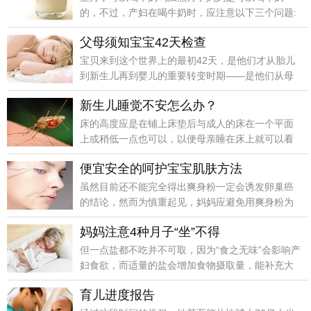
的，不过，产妇在喝牛奶时，应注意以下三个问题:
牛奶不一定要煮沸后再喝。
父母须知宝宝42天检查
宝贝来到这个世界上的最初42天，是他们才从胎儿
到新生儿再到婴儿的重要转变时期――是他们从母
体过渡到外界、从宫内寄生生活过渡到个体独立存
新生儿睡觉不安怎么办？
活的关键适应期。
床的高度应是在铺上床垫后与成人的床在一个平面
上或稍低一点也可以，以便母亲睡在床上就可以看
到自己的宝宝，也便于随时随地的进行目光交流。
便宜安全的呵护宝宝肌肤方法
虽然目前还不能完全得出爽身粉一定会诱发卵巢癌
的结论，然而为慎重起见，妈妈应避免用爽身粉为
女婴扑洒下身，即便是成年女性也最好不用爽身粉
妈妈注意4种月子“坐”不得
扑洒下身。
但一点盐都不吃并不可取，因为“食之无味”会影响产
妇食欲，而适量的盐会增加食物摄取量，能补充大
量维生素、蛋白质，有助于新妈妈身体恢复。
育儿进度报告