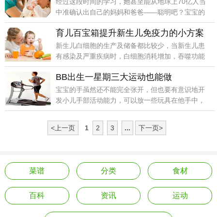
经过这段时间的学习，她甚至能从地球上70亿人当
中准确认出自己的妈妈和爸爸——聪明吧？宝宝的
睡觉时间开始有规律了起来，就连喝奶、尿尿、拉
育儿百宝箱提升新生儿免疫力的小方案
屎的时间也慢慢地固定了。
新生儿白细胞的生产及储备都比较少，当新生儿患
有感染及严重疾病时，白细胞消耗增加，吞噬功能
和杀菌活性都可能明显降低。
BB出生一星期三大运动也能做
宝宝的手虽然还不能完全张开，但也要有意识地开
发小儿手部活动能力，可以放一些玩具在他手中，
如带柄的拨浪鼓、塑料捏响玩具等，要经常训练。
<上一页
1
2
3
...
下一页>
菜谱
分类
食材
百科
资讯
运动