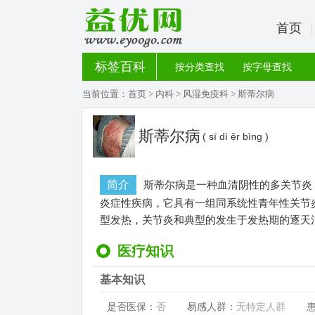
首页
标签百科
按分类查找
按字母查找
当前位置：
首页
>
内科
>
风湿免疫科
> 斯蒂尔病
斯蒂尔病
( sī dì ěr bìng )
简介
斯蒂尔病是一种血清阴性的多关节炎，为
炎症性疾病，它具有一组同系统性青年性关节炎(
型发热，关节炎和典型的发生于发热期的逐天
医疗知识
基本知识
是否医保：
否
易感人群：
无特定人群