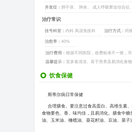
并发症：
肺不张、 肺炎、 成人呼吸窘迫综合征
治疗常识
挂号科室：
内科 风湿免疫科
治疗方式：
药
治愈率：
40%
治疗费用：
根据不同医院，收费标准不一致，市三
温馨提示：
宜多食清淡、富于营养及易消化食物
饮食保健
斯蒂尔病日常保健
合理膳食。要注意过食高蛋白、高维生素、
食物要色、香、味均佳，且易消化。膳食中糖类
油、玉米油、橄榄油、葵花籽油、豆油、菜子