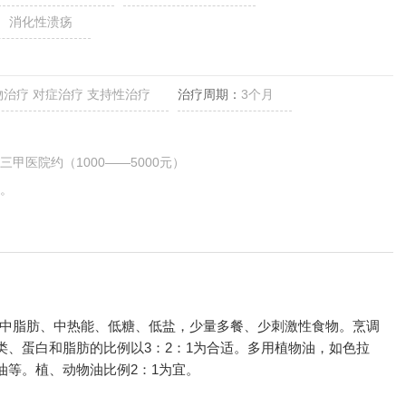
、 消化性溃疡
物治疗 对症治疗 支持性治疗
治疗周期：
3个月
甲医院约（1000——5000元）
。
中脂肪、中热能、低糖、低盐，少量多餐、少刺激性食物。烹调
、蛋白和脂肪的比例以3：2：1为合适。多用植物油，如色拉
油等。植、动物油比例2：1为宜。