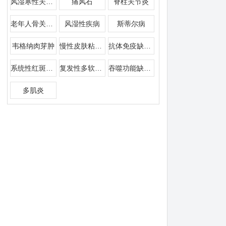
风湿寒性关节痛
痛风石
脊柱关节炎
老年人骨关节炎
风湿性疾病
斯蒂尔病
韦格纳肉芽肿
慢性皮肤粘膜念珠菌病
抗体免疫缺陷病
系统性红斑狼疮性巩膜炎
复发性多软骨炎性
吞噬功能缺陷病
多肌炎