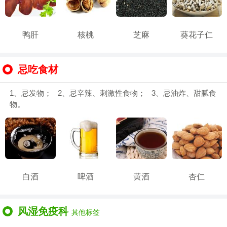
鸭肝
核桃
芝麻
葵花子仁
忌吃食材
1、忌发物； 2、忌辛辣、刺激性食物； 3、忌油炸、甜腻食
物。
白酒
啤酒
黄酒
杏仁
风湿免疫科
其他标签