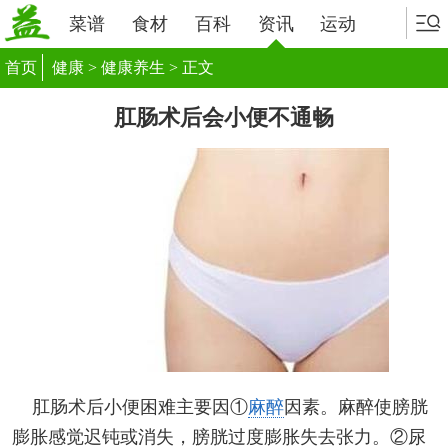
菜谱
食材
百科
资讯
运动
首页
健康
>
健康养生
> 正文
肛肠术后会小便不通畅
肛肠术后小便困难主要因①
麻醉
因素。麻醉使膀胱
膨胀感觉迟钝或消失，膀胱过度膨胀失去张力。②尿