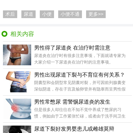
术后
尿道
小便
小便不通
更多>>
相关内容
男性得了尿道炎 在治疗时需注意
尿道炎在治疗时有很多注意事项，下面就请专家为
大家介绍一下尿道炎在治疗时的注意事项。
男性出现尿道下裂与不育症有何关系？
阴囊型和会阴型常见阴囊对裂，并可因前列腺囊变
深似阴道，存在子宫及输卵管并有隐睾而呈男性假
两性畸形表现
男性常憋尿 需警惕尿道炎的发生
但是很多人却往往在不知不觉中养成了憋尿的习
惯，例如由于工作紧张忙碌，或者由于洗手间卫生
状况不好，久而
尿道下裂好发男婴患儿或雌雄莫辩