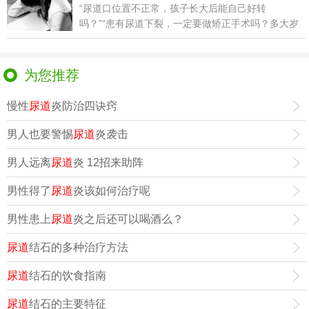
“尿道口位置不正常，孩子长大后能自己好转
吗？”“患有尿道下裂，一定要做矫正手术吗？多大岁
数做合适？”
为您推荐
慢性
尿道
炎防治四诀窍
男人也要警惕
尿道
炎袭击
男人远离
尿道
炎 12招来助阵
男性得了
尿道
炎该如何治疗呢
男性患上
尿道
炎之后还可以喝酒么？
尿道
结石的多种治疗方法
尿道
结石的饮食指南
尿道
结石的主要特征