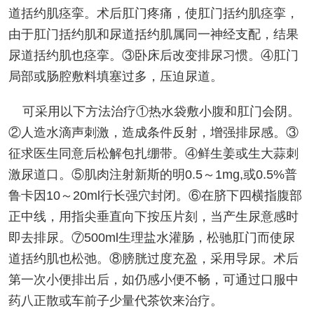
道括约肌痉挛。术后肛门疼痛，使肛门括约肌痉挛，
由于肛门括约肌和尿道括约肌属同一神经支配，结果
尿道括约肌也痉挛。③卧床后改变排尿习惯。④肛门
局部或肠腔敷料填塞过多，压迫尿道。
可采用以下方法治疗①热水袋敷小腹和肛门会阴。
②人造水滴声刺激，造成条件反射，增强排尿感。③
征求医生同意后松解包扎绷带。④鲜生姜或生大蒜刺
激尿道口。⑤肌肉注射新斯的明0.5～1mg,或0.5%普
鲁卡因10～20ml行长强穴封闭。⑥在脐下四横指腹部
正中线，用指尖垂直向下按压片刻，当产生尿意感时
即去排尿。⑦500ml生理盐水灌肠，松驰肛门而使尿
道括约肌也松弛。⑧膀胱过度充盈，采用导尿。术后
第一次小便排出后，如仍感小便不畅，可通过口服中
药八正散或车前子少量代茶饮来治疗。