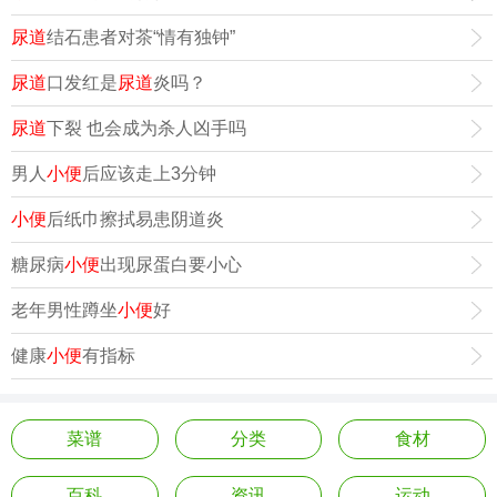
尿道
结石患者对茶“情有独钟”
尿道
口发红是
尿道
炎吗？
尿道
下裂 也会成为杀人凶手吗
男人
小便
后应该走上3分钟
小便
后纸巾擦拭易患阴道炎
糖尿病
小便
出现尿蛋白要小心
老年男性蹲坐
小便
好
健康
小便
有指标
菜谱
分类
食材
百科
资讯
运动