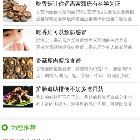
吃香菇让你远离宫颈癌有科学为证
香菇肉丝食材瘦肉丝250香菇250油适量盐适量青椒
适量淀粉适量味极鲜酱油适量胡椒粉适量白糖适量
鸡粉适
吃香菇可以预防感冒
据测定，香菇富含蛋白质维生素亚油酸等营养素，
还有大量钙铁铜等矿物质，香菇还含有人体必需的
多种氨基酸。
香菇瘦肉瘦脸食谱
香菇瘦肉瘦脸食谱，其选料为鸡蛋1个，瘦猪肉20
克，调料为 酱油、盐、香菇、牛奶、料酒各少许。
护肠道助排便不妨多吃香菇
香菇的好处可不只于此，香菇的黏液蛋白成分中含
有丰富的多糖体，对肠胃有保护作用，可帮助修复
胃黏膜抵抗胃
为您推荐