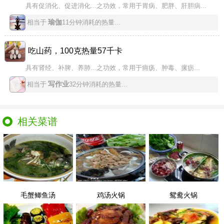
具有促消化、促进消化...之功效，常用于胃病、肥胖、肝胆病...
瑜伽
相当于
11分钟消耗的热量...
吃山药，100克热量57千卡
具有肾经、补脾、养肺...之功效，常用于痈疡、肿毒、瘰疬...
写作业
相当于
32分钟消耗的热量...
相关菜谱
毛蟹鲫鱼汤
鸡汤火锅
鸳鸯火锅