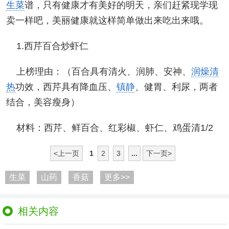
生菜
谱，只有健康才有美好的明天，亲们赶紧现学现
卖一样吧，美丽健康就这样简单做出来吃出来哦。
1.西芹百合炒虾仁
上榜理由：（百合具有清火、润肺、安神、
润燥清
热
功效，西芹具有降血压、
镇静
、健胃、利尿，两者
结合，美容瘦身）
材料：西芹、鲜百合、红彩椒、虾仁、鸡蛋清1/2
<上一页
1
2
3
...
下一页>
生菜
山药
香菇
更多>>
相关内容