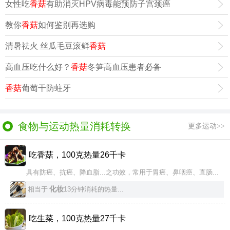
女性吃
香菇
有助消灭HPV病毒能预防子宫颈癌
教你
香菇
如何鉴别再选购
清暑祛火 丝瓜毛豆滚鲜
香菇
高血压吃什么好？
香菇
冬笋高血压患者必备
香菇
葡萄干防蛀牙
食物与运动热量消耗转换
更多运动>>
吃香菇，100克热量26千卡
具有防癌、抗癌、降血脂...之功效，常用于胃癌、鼻咽癌、直肠...
化妆
相当于
13分钟消耗的热量...
吃生菜，100克热量27千卡