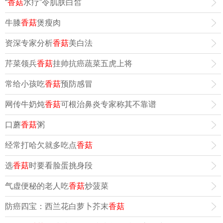
“
香菇
水疗”令肌肤白皙
牛膝
香菇
煲瘦肉
资深专家分析
香菇
美白法
芹菜领兵
香菇
挂帅抗癌蔬菜五虎上将
常给小孩吃
香菇
预防感冒
网传牛奶炖
香菇
可根治鼻炎专家称其不靠谱
口蘑
香菇
粥
经常打哈欠就多吃点
香菇
选
香菇
时要看脸蛋挑身段
气虚便秘的老人吃
香菇
炒菠菜
防癌四宝：西兰花白萝卜芥末
香菇