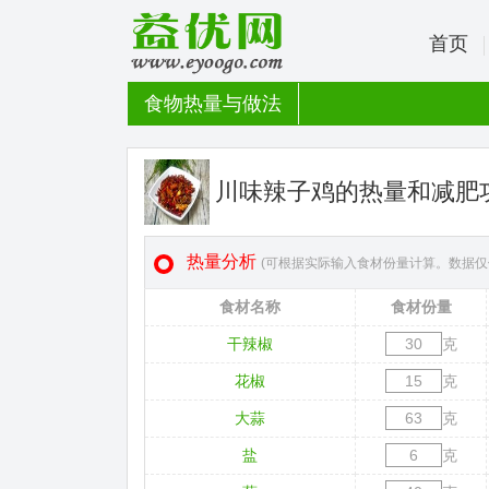
首页
食物热量与做法
川味辣子鸡的热量和减肥
热量分析
(可根据实际输入食材份量计算。数据仅
食材名称
食材份量
干辣椒
克
花椒
克
大蒜
克
盐
克