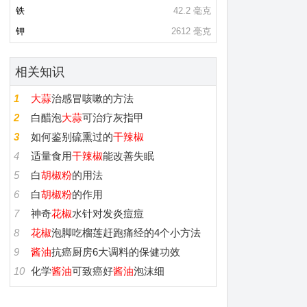
铁
42.2 毫克
钾
2612 毫克
相关知识
1
大蒜
治感冒咳嗽的方法
2
白醋泡
大蒜
可治疗灰指甲
3
如何鉴别硫熏过的
干辣椒
4
适量食用
干辣椒
能改善失眠
5
白
胡椒粉
的用法
6
白
胡椒粉
的作用
7
神奇
花椒
水针对发炎痘痘
8
花椒
泡脚吃榴莲赶跑痛经的4个小方法
9
酱油
抗癌厨房6大调料的保健功效
10
化学
酱油
可致癌好
酱油
泡沫细