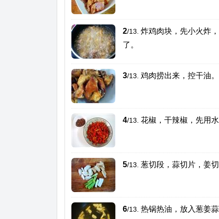
2
炸鸡肉块，先小火炸，
/13.
了。
3
鸡肉捞出来，控干油。
/13.
4
花椒，干辣椒，先用水
/13.
5
葱切段，蒜切片，姜切
/13.
6
热锅热油，放入葱姜蒜
/13.