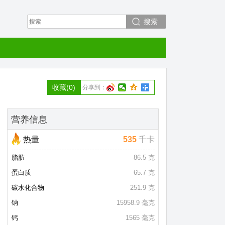
搜索
收藏
(0)
分享到：
营养信息
热量
535
千卡
脂肪
86.5 克
蛋白质
65.7 克
碳水化合物
251.9 克
钠
15958.9 毫克
钙
1565 毫克