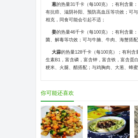
葱
的热量31千卡（每100克）；有利含
有抗癌、滋阴补阳、预防高血压等功效；可与
相克，同食可能会引起不适；
姜
的热量46千卡（每100克）；有利含
菌、解毒等功效；可与牛腩、牛肉、海蟹搭配
大蒜
的热量128千卡（每100克）；有
生素B1，富含磷，富含钾，富含铁，富含蛋
粳米、火腿、醋搭配；与鸡胸肉、大葱、蜂蜜
你可能还喜欢