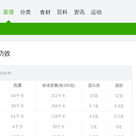
菜谱
分类
食材
百科
资讯
运动
功效
供参考)
热量
标准度量(每100克)
蛋白质
脂肪
64
千卡
212
千卡
15克
12克
39
千卡
258
千卡
6.7克
8.9克
81
千卡
128
千卡
4.5克
0.2克
4
千卡
59
千卡
2克
0克