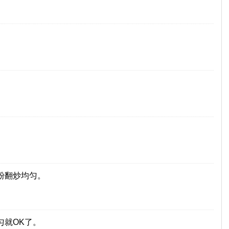
粉翻炒均匀。
匀就OK了。