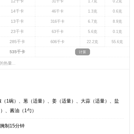
12
千卡
31
千卡
1.7克
0.2克
14
千卡
46
千卡
1.3克
0.6克
13
千卡
316
千卡
6.7克
8.9克
23
千卡
63
千卡
5.6克
0.1克
285
千卡
606
千卡
22.2克
55.6克
535
千卡
的热量...
花椒（1碗）、葱（适量）、姜（适量）、大蒜（适量）、盐
）、酱油（1勺）
腌制15分钟