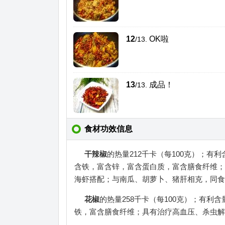
12
OK啦
/13.
13
成品！
/13.
食材功效信息
干辣椒
的热量212千卡（每100克）；
含铁，富含锌，富含蛋白质，富含膳食纤维；
海虾搭配；与南瓜、胡萝卜、猪肝相克，同食
花椒
的热量258千卡（每100克）；有
铁，富含膳食纤维；具有治疗高血压、杀虫解