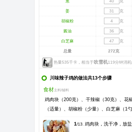
葱
克
姜
克
胡椒粉
克
酱油
克
白芝麻
克
总量
272
克
吹雪机
热量535千卡，相当于
119分钟消耗
川味辣子鸡的做法共13个步骤
食材
主料/辅料
鸡肉块（200克）、干辣椒（30克）、
（适量）、胡椒粉（少量）、白芝麻（1勺
1
鸡肉块，洗干净，放盐
/13.