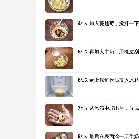
4
加入蔓越莓，搅拌一下
/15.
5
再加入牛奶，用橡皮刮
/15.
6
盖上保鲜膜后放入冰箱
/15.
7
从冰箱中取出后，分成
/15.
8
最后在表面涂一层牛奶
/15.