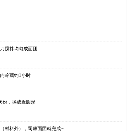
刀搅拌均匀成面团
内冷藏约1小时
6份，揉成近圆形
（材料外），司康面团就完成~