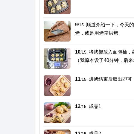
9
顺道介绍一下，今天的
/15.
烤，或是用烤箱烘烤
10
将烤架放入面包桶，菜
/15.
（我原本设了40分钟，后
11
烘烤结束后取出即可
/15.
12
成品1
/15.
13
成品2
/15.