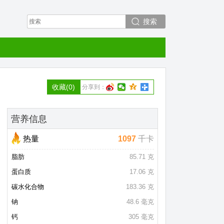
搜索
收藏
(0)
分享到：
营养信息
热量
1097
千卡
脂肪
85.71 克
蛋白质
17.06 克
碳水化合物
183.36 克
钠
48.6 毫克
钙
305 毫克