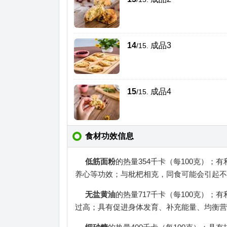
14
成品3
/15.
15
成品4
/15.
食材功效信息
低筋面粉
的热量354千卡（每100克）
养心等功效；与枇杷相克，同食可能会引起不
无盐黄油
的热量717千卡（每100克）
过高；具有促进身体发育、补充能量、均衡营