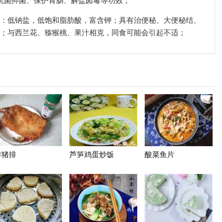
具有抗菌抑菌、保护胃肠、解盐卤毒等功效；
含量：低钠盐，低饱和脂肪酸，富含钾；具有治便秘、大便秘结、
；与西兰花、猕猴桃、果汁相克，同食可能会引起不适；
炸猪排
芦笋鸡蛋炒饭
酸菜鱼片