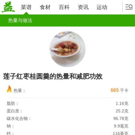
菜谱
食材
百科
资讯
运动
热量与做法
莲子红枣桂圆羹的热量和减肥功效
665
热量：
千卡
脂肪：
1.16克
蛋白质：
25.2克
碳水化合物：
96.78克
钠：
9.9毫克
钙：
116毫克