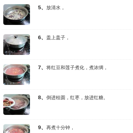
5、
放清水，
6、
盖上盖子，
7、
将红豆和莲子煮化，煮浓绸，
8、
倒进桂圆，红枣，放进红糖。
9、
再煮十分钟，