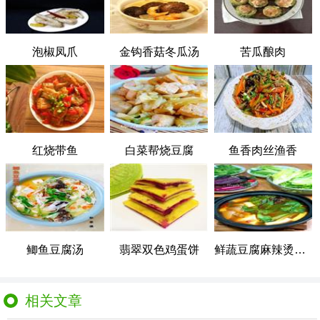
泡椒凤爪
金钩香菇冬瓜汤
苦瓜酿肉
红烧带鱼
白菜帮烧豆腐
鱼香肉丝渔香
鲫鱼豆腐汤
翡翠双色鸡蛋饼
鲜蔬豆腐麻辣烫火锅
相关文章