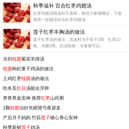
秋季滋补 百合红枣鸡翅汤
红枣鸡翅汤既滋补又美味，相信大家都喝过，下面
推荐一款靓汤百合红枣鸡翅汤。
莲子红枣丰胸汤的做法
莲子红枣汤的做法，其选料为干莲子2两、红枣10
枚、冰糖2两。此汤热食、冷食都可以
当归
桂圆
菊花羊蹄汤
桂圆
枸杞童子鸡汤的做法
土鸡红枣
桂圆
汤的做法
吃冬瓜
红豆
汤能去浮肿
养胃养血安神 推荐
红枣
山药粥
1颗
桂圆
治好失眠肾亏夜尿多
产后月子妈妈 竹荪
莲子
猪心养心安神
秋季新鲜
莲子
鸡汤