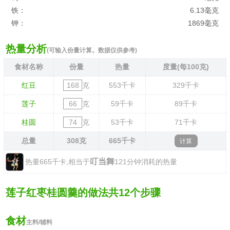
铁：
6.13毫克
钾：
1869毫克
热量分析
(可输入份量计算。数据仅供参考)
食材名称
份量
热量
度量(每100克)
红豆
克
553
千卡
329
千卡
莲子
克
59
千卡
89
千卡
桂圆
克
53
千卡
71
千卡
总量
308
克
665
千卡
叮当舞
热量665千卡,相当于
121分钟消耗的热量
莲子红枣桂圆羹的做法共12个步骤
食材
主料/辅料