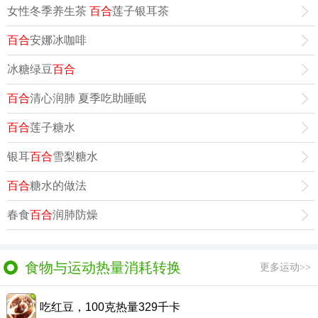
女性冬季养生茶
百合
莲子银耳茶
百合
安娜冰咖啡
冰糖绿豆
百合
百合
清心润肺 夏季吃助睡眠
百合
莲子糖水
银耳
百合
雪梨糖水
百合
糖水的做法
春食
百合
润肺防燥
食物与运动热量消耗转换
更多运动>>
吃红豆，100克热量329千卡