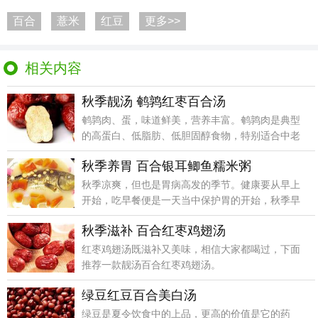
百合
薏米
红豆
更多>>
相关内容
秋季靓汤 鹌鹑红枣百合汤
鹌鹑肉、蛋，味道鲜美，营养丰富。鹌鹑肉是典型
的高蛋白、低脂肪、低胆固醇食物，特别适合中老
年人以及高血
秋季养胃 百合银耳鲫鱼糯米粥
秋季凉爽，但也是胃病高发的季节。健康要从早上
开始，吃早餐便是一天当中保护胃的开始，秋季早
餐吃什么好呢
秋季滋补 百合红枣鸡翅汤
红枣鸡翅汤既滋补又美味，相信大家都喝过，下面
推荐一款靓汤百合红枣鸡翅汤。
绿豆红豆百合美白汤
绿豆是夏令饮食中的上品，更高的价值是它的药