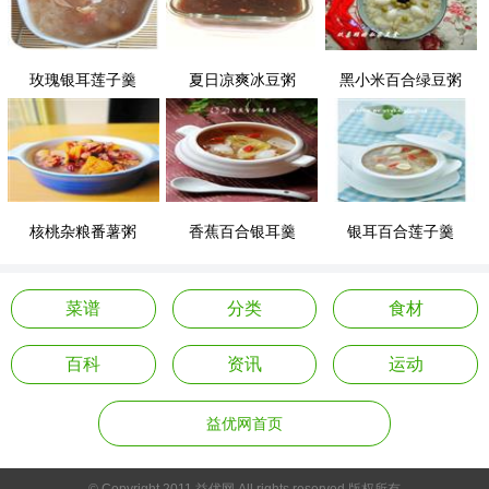
玫瑰银耳莲子羹
夏日凉爽冰豆粥
黑小米百合绿豆粥
核桃杂粮番薯粥
香蕉百合银耳羹
银耳百合莲子羹
菜谱
分类
食材
百科
资讯
运动
益优网首页