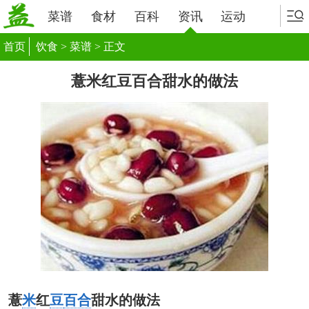
菜谱
食材
百科
资讯
运动
首页
饮食
>
菜谱
> 正文
薏米红豆百合甜水的做法
薏
米
红
豆
百合
甜水的做法