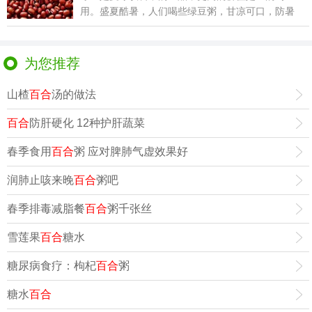
用。盛夏酷暑，人们喝些绿豆粥，甘凉可口，防暑
消热。下面写推
为您推荐
山楂
百合
汤的做法
百合
防肝硬化 12种护肝蔬菜
春季食用
百合
粥 应对脾肺气虚效果好
润肺止咳来晚
百合
粥吧
春季排毒减脂餐
百合
粥千张丝
雪莲果
百合
糖水
糖尿病食疗：枸杞
百合
粥
糖水
百合