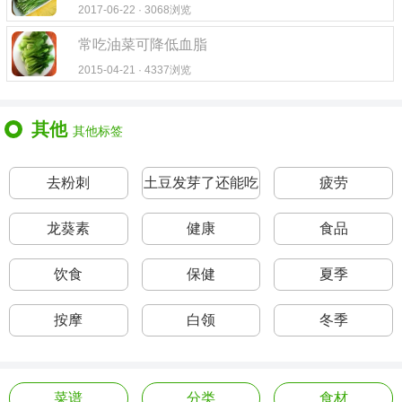
2017-06-22 · 3068浏览
常吃油菜可降低血脂
2015-04-21 · 4337浏览
其他
其他标签
去粉刺
土豆发芽了还能吃
疲劳
吗
龙葵素
健康
食品
饮食
保健
夏季
按摩
白领
冬季
菜谱
分类
食材