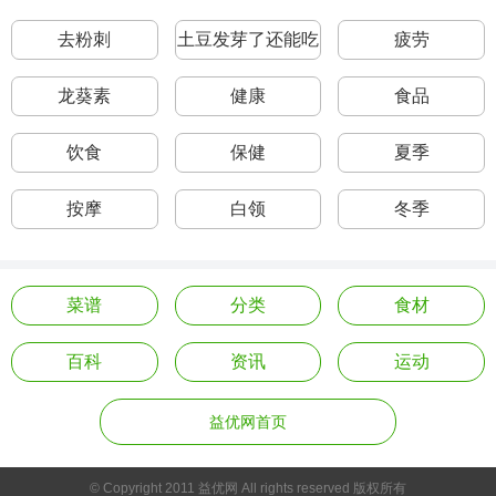
去粉刺
土豆发芽了还能吃
疲劳
吗
龙葵素
健康
食品
饮食
保健
夏季
按摩
白领
冬季
菜谱
分类
食材
百科
资讯
运动
益优网首页
© Copyright 2011 益优网 All rights reserved 版权所有