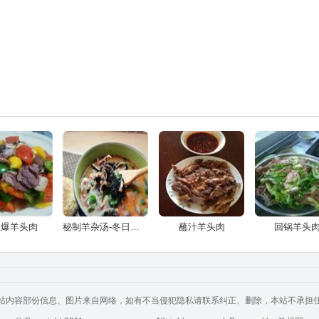
椒爆羊头肉
秘制羊杂汤-冬日平民进补佳品
蘸汁羊头肉
回锅羊头
站内容部份信息、图片来自网络，如有不当侵犯隐私请联系纠正、删除，本站不承担