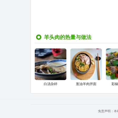
羊头肉的热量与做法
白汤杂碎
葱油羊肉拌面
彩
免责声明：本