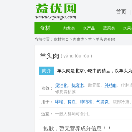
首页
食材
肉禽类
水产品
蔬菜类
水果
当前位置：
食材首页
>
肉禽类
>
羊
> 羊头肉介绍
羊头肉
( yáng tóu ròu )
简介
羊头肉是北京小吃中的精品，以羊头
促消化
、
抗衰老
、助元阳、
补精血
、疗肺
功效：
修复胃粘膜
用于：
哮喘
、
贫血
、
肺结核
、
气管炎
、腹部冷痛
适宜：
一般人群均可食用。
抱歉，暂无营养成分信息！！