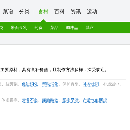
菜谱
分类
食材
百科
资讯
运动
类
米面豆乳
药食
菜品
调味品
其它
为主要原料，具有食补价值，且制作方法多样，深受欢迎。
虚、益劳损、
促进消化
、
帮助消化
、保护胃壁、
补肾壮阳
、补虚温中、
、体虚畏寒、
营养不良
、
腰膝酸软
、
阳痿早泄
、
产后气血两虚