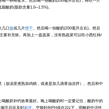
喝一杯蜂蜜水。然后喝一份酸奶(200毫升左右)，再吃一片
脂酸奶(脂肪含量1.0─1.5%)。
吃几口
饭
或几片
饼干
。然后喝一份酸奶(200毫升左右)。然后
些东西主要补充铁。再加上一盘蔬菜，没有熟蔬菜可以吃小西红柿/
。
菜（放汤里煮熟加鸡精，或者是加几滴香油凉拌）。然后和中
。
上喝酸奶补钙效果最好。晚上喝酸奶时一定要记住，酸奶中的
，喝完后应及时
刷牙
。空腹时的PH值在2以下，而酸奶中活性