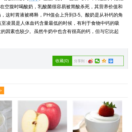
如果在空腹时喝酸奶，乳酸菌很容易被胃酸杀死，其营养价值和
，这时胃液被稀释，PH值会上升到3-5。酸奶是从补钙的角
点至凌晨是人体血钙含量最低的时候，有利于食物中钙的吸
收的因素也较少。虽然牛奶中也含有很高的钙，但与它比起
收藏
(0)
分享到：
>