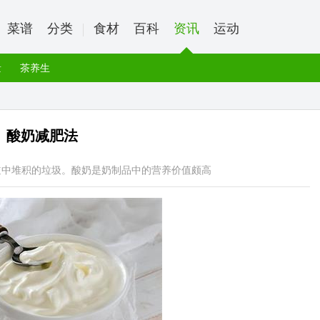
菜谱
分类
食材
百科
资讯
运动
量
茶养生
酸奶减肥法
道中堆积的垃圾。酸奶是奶制品中的营养价值颇高