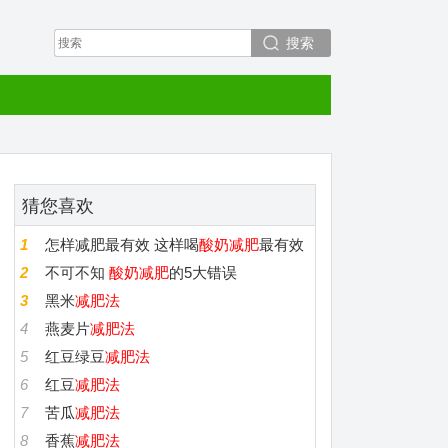
搜索
猜您喜欢
1
怎样减肥最有效 这样喝
酸奶减肥
最有效
2
不可不知
酸奶减肥
的5大错误
3
黑米
减肥法
4
燕麦片
减肥法
5
红豆绿豆
减肥法
6
红豆
减肥法
7
苦瓜
减肥法
8
香蕉
减肥法