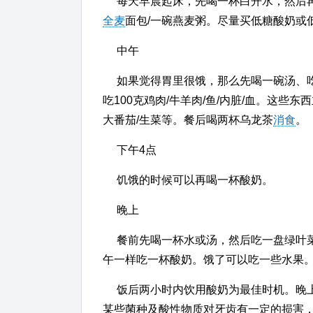
每天早晨起床，先喝一杯白开水，然后再
全麦
面包/一碗燕麦粥。尽量买低糖酸奶或低
中午
如果觉得胃里很饿，那么先喝一碗汤、
吃100克鸡肉/牛羊肉/鱼/内脏/血。这
大番茄/生菜等。餐后喝两杯乌龙茶
消食
下午4点
饥饿的时候可以再喝一杯酸奶。
晚上
餐前先喝一杯水或汤，然后吃一盘绿叶
午一样吃一杯酸奶。饿了可以吃一些水果
饭后两小时内饮用酸奶为最佳时机。晚
某些菌种及酸性物质对牙齿有一定的损害