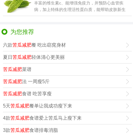
丰富的维生素c、能增强免疫力，并预防心血管疾
病，加上特殊的生理活性蛋白质，能帮助皮肤新生
与伤口愈合，
为您推荐
六款
苦瓜减肥
餐 吃出窈窕身材
夏日
苦瓜减肥
轻体清心更美丽
苦瓜减肥
菜谱
苦瓜减肥
法 一周瘦5斤
苦瓜减肥
食谱 吃苦享瘦
5天
苦瓜减肥
餐单让我成功瘦下来
4款
苦瓜减肥
食谱爱上苦瓜马上瘦下来
3款
苦瓜减肥
食谱排毒消脂