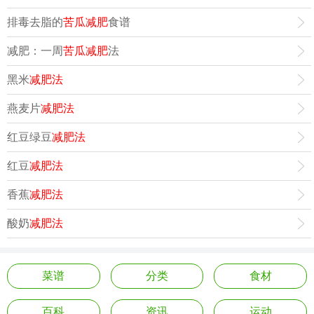
排毒去脂的
苦瓜减肥
食谱
减肥：一周
苦瓜减肥
法
黑米
减肥法
燕麦片
减肥法
红豆绿豆
减肥法
红豆
减肥法
香蕉
减肥法
酸奶
减肥法
菜谱
分类
食材
百科
资讯
运动