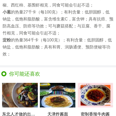
椒、西红柿、基围虾相克，同食可能会引起不适；
小葱
的热量27千卡（每100克）；有利含量：低胆固醇，低
钠盐，低饱和脂肪酸，富含维生素C，富含钾；具有抗癌、预
防高血压、防癌等功效；可与蘑菇搭配；与豆腐、香干、腐
竹相克，同食可能会引起不适；
淀粉
的热量364千卡（每100克）；有利含量：低胆固醇，低
钠盐，低饱和脂肪酸；具有和胃、润肠通便、预防便秘等功
效；
你可能还喜欢
东北人才做的出的正宗地三鲜，饭都要来两碗
天津炸酱面
密制香辣牛肉酱