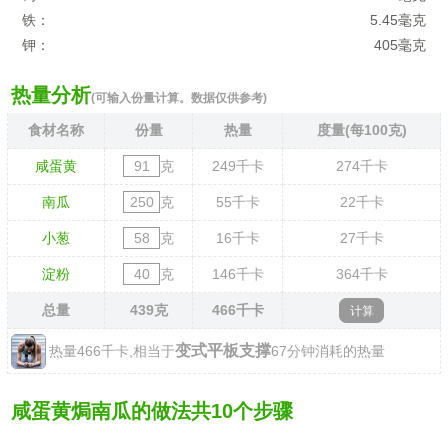
铁：
5.45毫克
钾：
405毫克
热量分析
(可输入份量计算。数据仅供参考)
食材名称
份量
热量
度量(每100克)
咸蛋黄
克
249
千卡
274
千卡
南瓜
克
55
千卡
22
千卡
小葱
克
16
千卡
27
千卡
淀粉
克
146
千卡
364
千卡
总量
439
克
466
千卡
变式平板支撑
热量466千卡,相当于
67分钟消耗的热量
咸蛋黄焗南瓜的做法共10个步骤