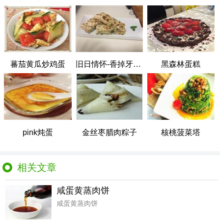
蕃茄黄瓜炒鸡蛋
旧日情怀-香掉牙油渣葱花饼
黑森林蛋糕
pink炖蛋
金丝枣腊肉粽子
核桃菠菜塔
相关文章
咸蛋黄蒸肉饼
咸蛋黄蒸肉饼