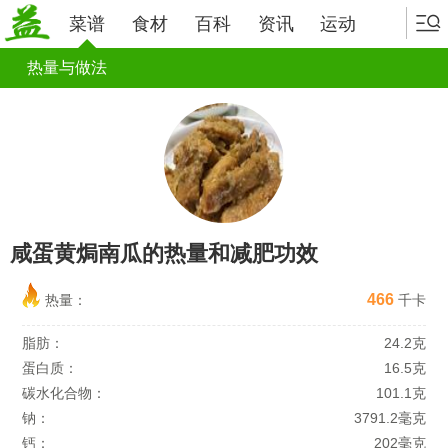
菜谱
食材
百科
资讯
运动
热量与做法
咸蛋黄焗南瓜的热量和减肥功效
466
热量：
千卡
脂肪：
24.2克
蛋白质：
16.5克
碳水化合物：
101.1克
钠：
3791.2毫克
钙：
202毫克