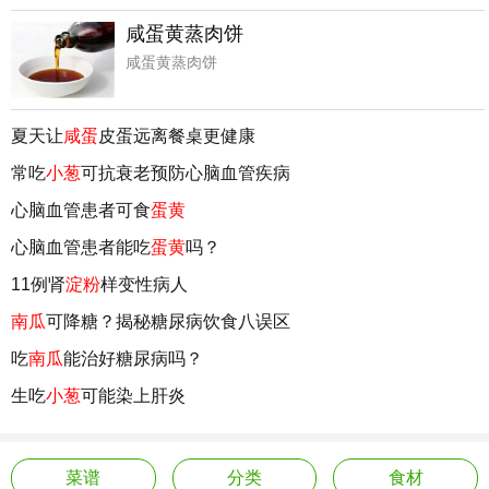
咸蛋黄蒸肉饼
咸蛋黄蒸肉饼
夏天让
咸蛋
皮蛋远离餐桌更健康
常吃
小葱
可抗衰老预防心脑血管疾病
心脑血管患者可食
蛋黄
心脑血管患者能吃
蛋黄
吗？
11例肾
淀粉
样变性病人
南瓜
可降糖？揭秘糖尿病饮食八误区
吃
南瓜
能治好糖尿病吗？
生吃
小葱
可能染上肝炎
菜谱
分类
食材