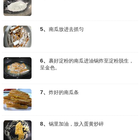
5、
南瓜放进去抓匀
6、
裹好淀粉的南瓜进油锅炸至淀粉脱生，
呈金色。
7、
炸好的南瓜条
8、
锅里加油，放入蛋黄炒碎