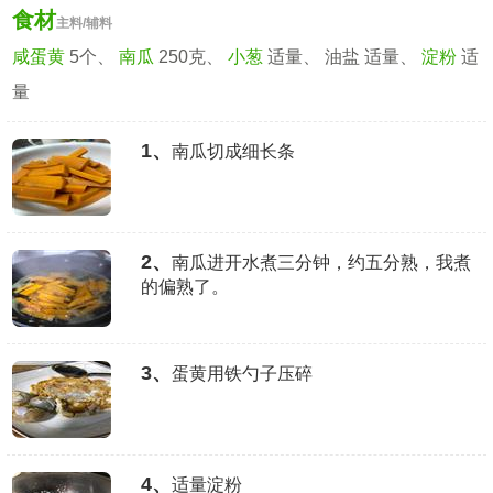
食材
主料/辅料
咸蛋黄
5个、
南瓜
250克、
小葱
适量、 油盐 适量、
淀粉
适
量
1、
南瓜切成细长条
2、
南瓜进开水煮三分钟，约五分熟，我煮
的偏熟了。
3、
蛋黄用铁勺子压碎
4、
适量淀粉