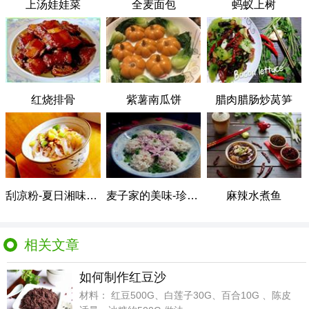
上汤娃娃菜
全麦面包
蚂蚁上树
红烧排骨
紫薯南瓜饼
腊肉腊肠炒莴笋
刮凉粉-夏日湘味小吃
麦子家的美味-珍珠丸子
麻辣水煮鱼
相关文章
如何制作红豆沙
材料： 红豆500G、白莲子30G、百合10G 、陈皮