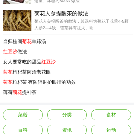
适量、冰糖约500G 做法
菊花人参提醒茶的做法
菊花人参提醒茶的做法，其选料为菊花干花蕾4-5颗
人参2—4钱，该茶具有祛火、明
当归桂圆
菊花
羊蹄汤
红豆沙
做法
女人要常吃的甜品
红豆沙
菊花
枸杞茶防治老花眼
菊花
枸杞茶 有防辐射护眼睛的功效
薄荷
菊花
提神茶
菜谱
分类
食材
百科
资讯
运动