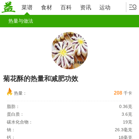
菜谱
食材
百科
资讯
运动
热量与做法
菊花酥的热量和减肥功效
208
热量：
千卡
脂肪：
0.36克
蛋白质：
3.6克
碳水化合物：
19克
钠：
26.3毫克
钙：
18毫克