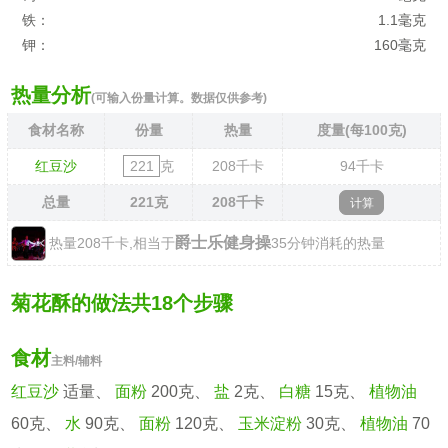
铁：
1.1毫克
钾：
160毫克
热量分析
(可输入份量计算。数据仅供参考)
食材名称
份量
热量
度量(每100克)
红豆沙
克
208
千卡
94
千卡
总量
221
克
208
千卡
爵士乐健身操
热量208千卡,相当于
35分钟消耗的热量
菊花酥的做法共18个步骤
食材
主料/辅料
红豆沙
适量、
面粉
200克、
盐
2克、
白糖
15克、
植物油
60克、
水
90克、
面粉
120克、
玉米淀粉
30克、
植物油
70