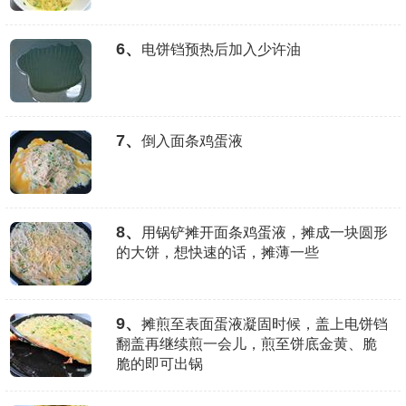
6、
电饼铛预热后加入少许油
7、
倒入面条鸡蛋液
8、
用锅铲摊开面条鸡蛋液，摊成一块圆形
的大饼，想快速的话，摊薄一些
9、
摊煎至表面蛋液凝固时候，盖上电饼铛
翻盖再继续煎一会儿，煎至饼底金黄、脆
脆的即可出锅