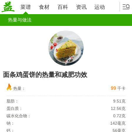
菜谱
食材
百科
资讯
运动
热量与做法
面条鸡蛋饼的热量和减肥功效
99
热量：
千卡
脂肪：
9.51克
蛋白质：
12.56克
碳水化合物：
0.72克
钠：
142毫克
钙：
56毫克