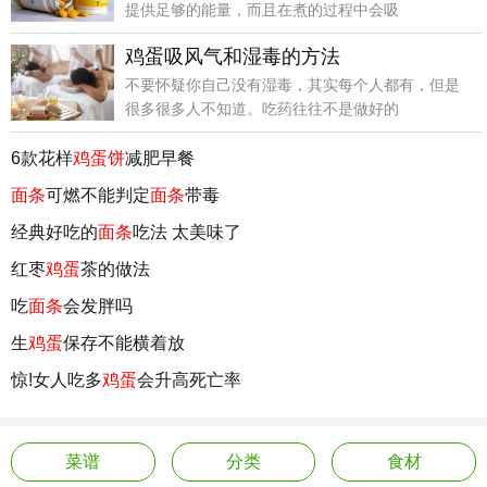
提供足够的能量，而且在煮的过程中会吸
鸡蛋吸风气和湿毒的方法
不要怀疑你自己没有湿毒，其实每个人都有，但是
很多很多人不知道。吃药往往不是做好的
6款花样
鸡蛋饼
减肥早餐
面条
可燃不能判定
面条
带毒
经典好吃的
面条
吃法 太美味了
红枣
鸡蛋
茶的做法
吃
面条
会发胖吗
生
鸡蛋
保存不能横着放
惊!女人吃多
鸡蛋
会升高死亡率
菜谱
分类
食材