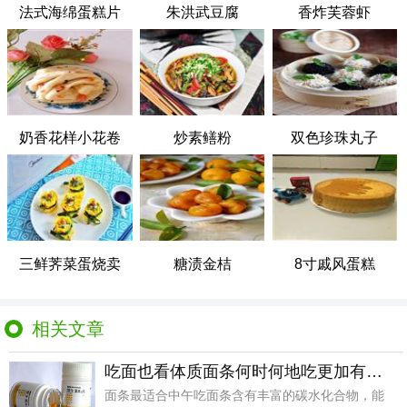
法式海绵蛋糕片
朱洪武豆腐
香炸芙蓉虾
奶香花样小花卷
炒素鳝粉
双色珍珠丸子
三鲜荠菜蛋烧卖
糖渍金桔
8寸戚风蛋糕
相关文章
吃面也看体质面条何时何地吃更加有营养？
面条最适合中午吃面条含有丰富的碳水化合物，能