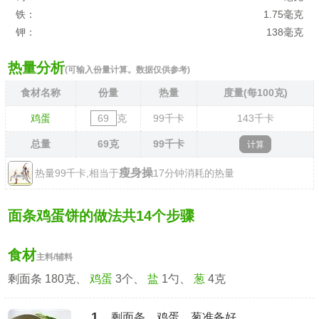
铁：
1.75毫克
钾：
138毫克
热量分析
(可输入份量计算。数据仅供参考)
食材名称
份量
热量
度量(每100克)
鸡蛋
克
99
千卡
143
千卡
总量
69
克
99
千卡
瘦身操
热量99千卡,相当于
17分钟消耗的热量
面条鸡蛋饼的做法共14个步骤
食材
主料/辅料
剩面条 180克、
鸡蛋
3个、
盐
1勺、
葱
4克
1、
剩面条、鸡蛋、葱准备好