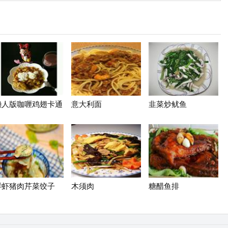
懒人版咖喱鸡翅卡通
意大利面
韭菜炒鱿鱼
饭
鲜虾猪肉芹菜饺子
木须肉
糖醋鱼排