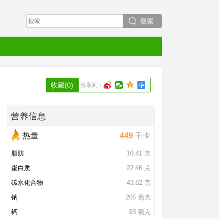
搜索
收藏
(0)
分享到：
营养信息
热量
449
千卡
脂肪
10.41 克
蛋白质
22.46 克
碳水化合物
43.82 克
钠
205 毫克
钙
93 毫克