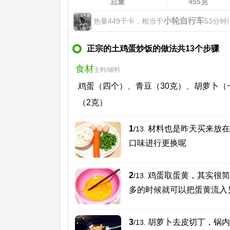
总量
455
克
小轮自行车
热量449千卡，相当于
53分钟
正宗的土鸡蛋炒饭的做法共13个步骤
食材
主料/辅料
鸡蛋（四个）、青豆（30克）、胡萝卜（
（2克）
1
材料也是昨天买来放在
/13.
口味进行更换呢
2
鸡蛋取蛋黄，其实很简
/13.
多的时候就可以把蛋黄流入
3
胡萝卜去皮切丁，锅内
/13.