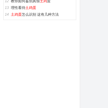
12
教你如何鉴别真假
土鸡
蛋
13
理性看待
土鸡蛋
14
土鸡蛋
怎么识别 这有几种方法