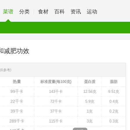
菜谱
分类
食材
百科
资讯
运动
和减肥功效
供参考)
热量
标准度量(每100克)
蛋白质
脂肪
99
千卡
143
千卡
12.56克
9.51克
22
千卡
72
千卡
5.9克
0.4克
39
千卡
37
千卡
1克
0.2克
289
千卡
115
千卡
3克
0.3克