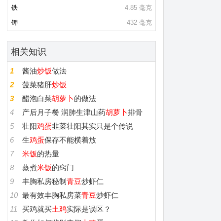
铁
4.85 毫克
钾
432 毫克
相关知识
1
酱油
炒饭
做法
2
菠菜猪肝
炒饭
3
醋泡白菜
胡萝卜
的做法
4
产后月子餐 润肺生津山药
胡萝卜
排骨
5
壮阳
鸡蛋
韭菜壮阳其实只是个传说
6
生
鸡蛋
保存不能横着放
7
米饭
的热量
8
蒸煮
米饭
的窍门
9
丰胸私房秘制
青豆
炒虾仁
10
最有效丰胸私房菜
青豆
炒虾仁
11
买鸡就买
土鸡
实际是误区？