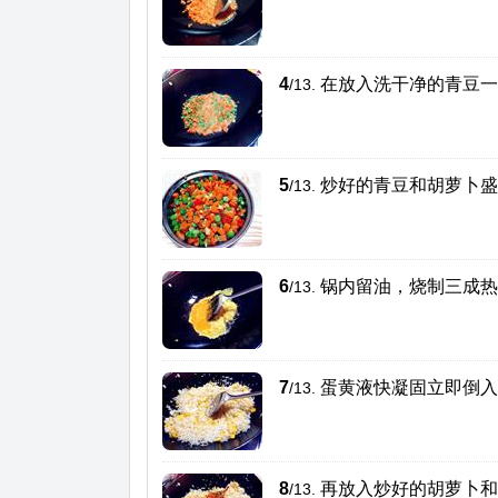
4
在放入洗干净的青豆一
/13.
5
炒好的青豆和胡萝卜盛
/13.
6
锅内留油，烧制三成热
/13.
7
蛋黄液快凝固立即倒入
/13.
8
再放入炒好的胡萝卜和
/13.