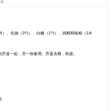
...
）、生抽（3勺）、白糖（1勺）、鸡精和味精（1/4
与芥蓝一起，另一份备用。芥蓝去根，削皮。
起