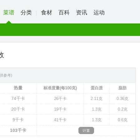
菜谱
分类
食材
百科
资讯
运动
效
供参考)
热量
标准度量(每100克)
蛋白质
脂肪
74
千卡
26
千卡
2.11克
0.36克
20
千卡
19
千卡
1.3克
0.2克
9
千卡
41
千卡
1.3克
0.6克
103
千卡