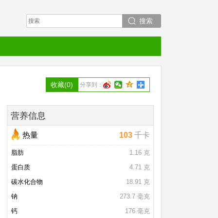
搜索
收藏
(0)
分享到：
营养信息
热量
103
千卡
脂肪
1.16 克
蛋白质
4.71 克
碳水化合物
18.91 克
钠
273.7 毫克
钙
176 毫克