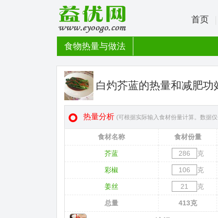
首页
食物热量与做法
白灼芥蓝的热量和减肥功
热量分析
(可根据实际输入食材份量计算。数据仅
食材名称
食材份量
芥蓝
克
彩椒
克
姜丝
克
总量
413
克