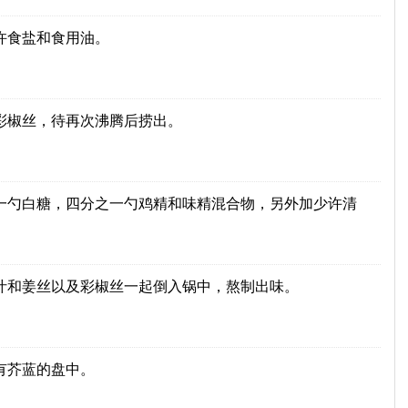
许食盐和食用油。
彩椒丝，待再次沸腾后捞出。
一勺白糖，四分之一勺鸡精和味精混合物，另外加少许清
汁和姜丝以及彩椒丝一起倒入锅中，熬制出味。
有芥蓝的盘中。