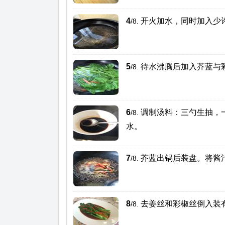
4
开火加水，同时加入少
/8.
5
待水沸腾后加入芥蓝与
/8.
6
调制汤料：三勺生抽，
/8.
水。
7
芥蓝出锅后装盘。将酱
/8.
8
去姜丝和彩椒丝倒入装
/8.