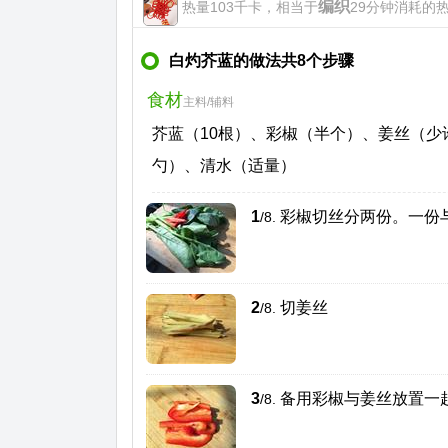
编织
热量103千卡，相当于
29分钟消耗的热量
白灼芥蓝的做法共8个步骤
食材
主料/辅料
芥蓝（10根）、彩椒（半个）、姜丝（少许
勺）、清水（适量）
1
彩椒切丝分两份。一份
/8.
2
切姜丝
/8.
3
备用彩椒与姜丝放置一
/8.