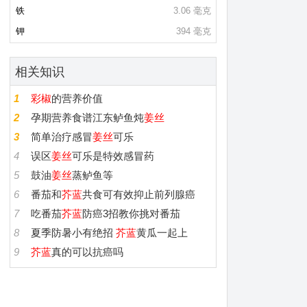
铁
3.06 毫克
钾
394 毫克
相关知识
1
彩椒
的营养价值
2
孕期营养食谱江东鲈鱼炖
姜丝
3
简单治疗感冒
姜丝
可乐
4
误区
姜丝
可乐是特效感冒药
5
鼓油
姜丝
蒸鲈鱼等
6
番茄和
芥蓝
共食可有效抑止前列腺癌
7
吃番茄
芥蓝
防癌3招教你挑对番茄
8
夏季防暑小有绝招
芥蓝
黄瓜一起上
9
芥蓝
真的可以抗癌吗