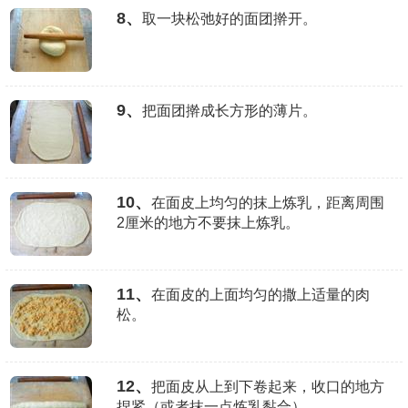
8、
取一块松弛好的面团擀开。
9、
把面团擀成长方形的薄片。
10、
在面皮上均匀的抹上炼乳，距离周围
2厘米的地方不要抹上炼乳。
11、
在面皮的上面均匀的撒上适量的肉
松。
12、
把面皮从上到下卷起来，收口的地方
捏紧（或者抹一点炼乳黏合）