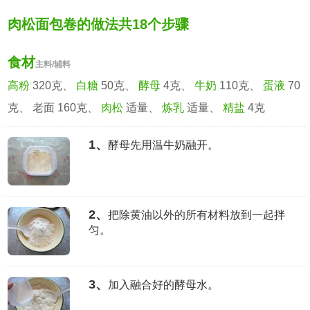
肉松面包卷的做法共18个步骤
食材
主料/辅料
高粉
320克、
白糖
50克、
酵母
4克、
牛奶
110克、
蛋液
70
克、 老面 160克、
肉松
适量、
炼乳
适量、
精盐
4克
1、
酵母先用温牛奶融开。
2、
把除黄油以外的所有材料放到一起拌
匀。
3、
加入融合好的酵母水。