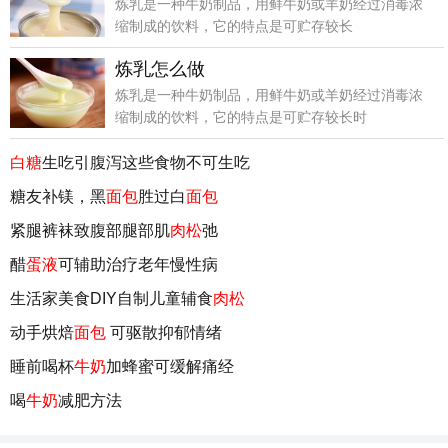
炼乳是一种牛奶制品，用鲜牛奶或羊奶经过消毒浓
缩制成的饮料，它的特点是可贮存较长
炼乳怎么做
炼乳是一种牛奶制品，用鲜牛奶或羊奶经过消毒浓
缩制成的饮料，它的特点是可贮存较长时
白糖
生吃引腹泻这些食物不可生吃
糖友补镁，黑
面包
胜过白
面包
紧腿裤袜致腹部腿部肌
肉松
弛
醋
蛋液
可辅助治疗老年慢性病
生活家美食DIY自制儿童辅食
肉松
动手烘焙
面包
可驱散抑郁情绪
睡前喝杯
牛奶
加蜂蜜可缓解痛经
喝
牛奶
减肥方法