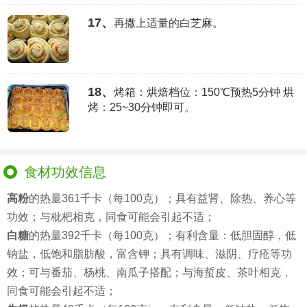
17、
再撒上适量的白芝麻。
18、
烤箱：烘焙档位：150℃预热5分钟 烘
烤：25~30分钟即可。
食材功效信息
高粉
的热量361千卡（每100克）；具有益肾、除热、养心等
功效；与枇杷相克，同食可能会引起不适；
白糖
的热量392千卡（每100克）；有利含量：低胆固醇，低
钠盐，低饱和脂肪酸，富含钾；具有调味、滋阴、疗疮等功
效；可与番茄、杨桃、南瓜子搭配；与海蜇皮、茶叶相克，
同食可能会引起不适；