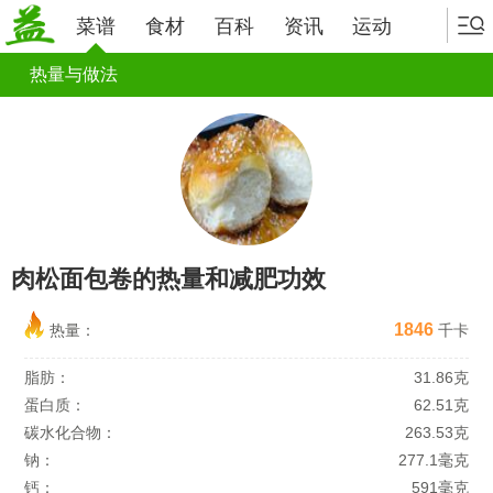
菜谱
食材
百科
资讯
运动
热量与做法
肉松面包卷的热量和减肥功效
1846
热量：
千卡
脂肪：
31.86克
蛋白质：
62.51克
碳水化合物：
263.53克
钠：
277.1毫克
钙：
591毫克