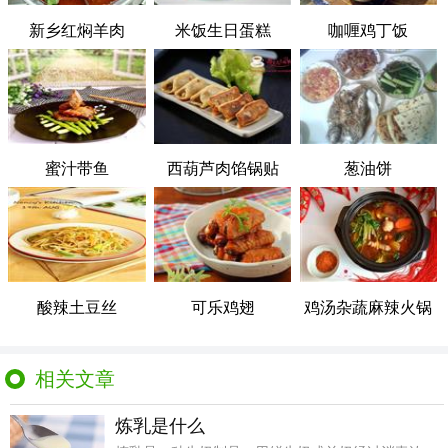
新乡红焖羊肉
米饭生日蛋糕
咖喱鸡丁饭
蜜汁带鱼
西葫芦肉馅锅贴
葱油饼
酸辣土豆丝
可乐鸡翅
鸡汤杂蔬麻辣火锅
相关文章
炼乳是什么