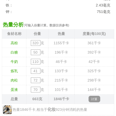
铁：
2.43毫克
钾：
751毫克
热量分析
(可输入份量计算。数据仅供参考)
食材名称
份量
热量
度量(每100克)
高粉
克
1155
千卡
361
千卡
白糖
克
196
千卡
392
千卡
牛奶
克
46
千卡
42
千卡
炼乳
克
133
千卡
325
千卡
肉松
克
215
千卡
298
千卡
蛋液
克
101
千卡
144
千卡
总量
663
克
1846
千卡
化妆
热量1846千卡,相当于
923分钟消耗的热量