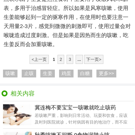
表，多用于治感冒轻症。所以如果是风寒咳嗽，使用
生姜能够起到一定的驱寒作用，在使用时也要注意一
天用量2-3片，感觉到微微的刺激即可，使用过量会对
喉咙造成过度刺激。但是如果是因热而生的咳嗽，吃
生姜反而会加重咳嗽。
<上一页
1
2
3
...
下一页>
咳嗽
止咳
生姜
鸡蛋
白糖
更多>>
相关内容
冀连梅不要宝宝一咳嗽就吃止咳药
若咳嗽严重，影响到日常活动、玩耍和饮食，应该
及时到医院就诊，针对病因有目的地治疗，而不应
该为了止咳而