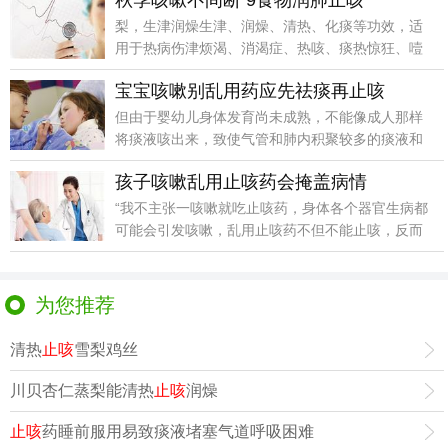
秋季咳嗽不间断 9食物润肺止咳
梨，生津润燥生津、润燥、清热、化痰等功效，适
用于热病伤津烦渴、消渴症、热咳、痰热惊狂、噎
膈、口渴失音
宝宝咳嗽别乱用药应先祛痰再止咳
但由于婴幼儿身体发育尚未成熟，不能像成人那样
将痰液咳出来，致使气管和肺内积聚较多的痰液和
病菌，导致炎
孩子咳嗽乱用止咳药会掩盖病情
“我不主张一咳嗽就吃止咳药，身体各个器官生病都
可能会引发咳嗽，乱用止咳药不但不能止咳，反而
会掩盖病情
为您推荐
清热
止咳
雪梨鸡丝
川贝杏仁蒸梨能清热
止咳
润燥
止咳
药睡前服用易致痰液堵塞气道呼吸困难