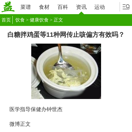
菜谱
食材
百科
资讯
运动
首页
饮食
>
健康饮食
> 正文
白糖拌鸡蛋等11种网传止咳偏方有效吗？
医学指导保健办钟世杰
微博正文