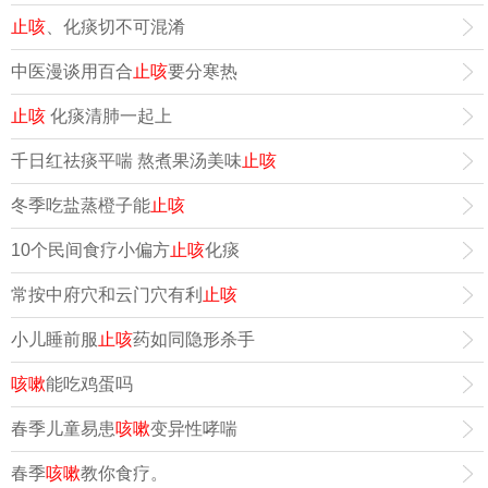
止咳
、化痰切不可混淆
中医漫谈用百合
止咳
要分寒热
止咳
化痰清肺一起上
千日红祛痰平喘 熬煮果汤美味
止咳
冬季吃盐蒸橙子能
止咳
10个民间食疗小偏方
止咳
化痰
常按中府穴和云门穴有利
止咳
小儿睡前服
止咳
药如同隐形杀手
咳嗽
能吃鸡蛋吗
春季儿童易患
咳嗽
变异性哮喘
春季
咳嗽
教你食疗。