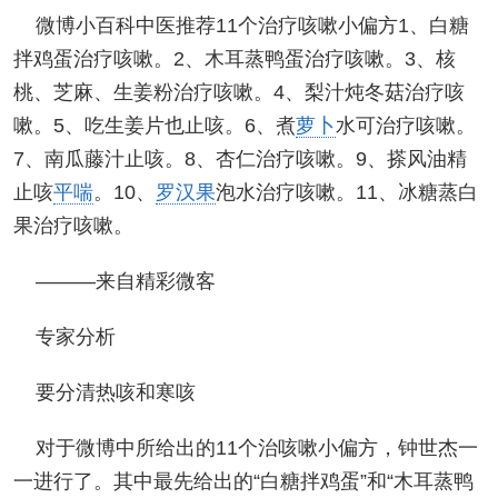
微博小百科中医推荐11个治疗咳嗽小偏方1、白糖
拌鸡蛋治疗咳嗽。2、木耳蒸鸭蛋治疗咳嗽。3、核
桃、芝麻、生姜粉治疗咳嗽。4、梨汁炖冬菇治疗咳
嗽。5、吃生姜片也止咳。6、煮
萝卜
水可治疗咳嗽。
7、南瓜藤汁止咳。8、杏仁治疗咳嗽。9、搽风油精
止咳
平喘
。10、
罗汉果
泡水治疗咳嗽。11、冰糖蒸白
果治疗咳嗽。
———来自精彩微客
专家分析
要分清热咳和寒咳
对于微博中所给出的11个治咳嗽小偏方，钟世杰一
一进行了。其中最先给出的“白糖拌鸡蛋”和“木耳蒸鸭