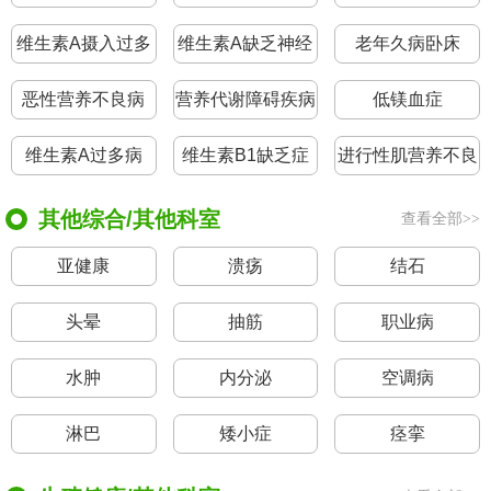
维生素A摄入过多
维生素A缺乏神经
老年久病卧床
病
恶性营养不良病
营养代谢障碍疾病
低镁血症
维生素A过多病
维生素B1缺乏症
进行性肌营养不良
症
其他综合/其他科室
查看全部>>
亚健康
溃疡
结石
头晕
抽筋
职业病
水肿
内分泌
空调病
淋巴
矮小症
痉挛