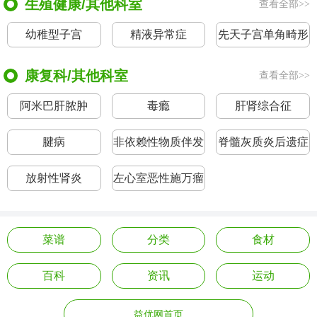
生殖健康/其他科室
查看全部>>
幼稚型子宫
精液异常症
先天子宫单角畸形
康复科/其他科室
查看全部>>
阿米巴肝脓肿
毒瘾
肝肾综合征
腱病
非依赖性物质伴发
脊髓灰质炎后遗症
依赖
放射性肾炎
左心室恶性施万瘤
菜谱
分类
食材
百科
资讯
运动
益优网首页