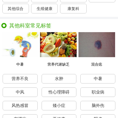
其他综合
生殖健康
康复科
其他科室常见标签
中暑
营养代谢缺乏
混合痣
营养不良
水肿
中暑
中风
性心理障碍
职业病
风热感冒
矮小症
脑外伤