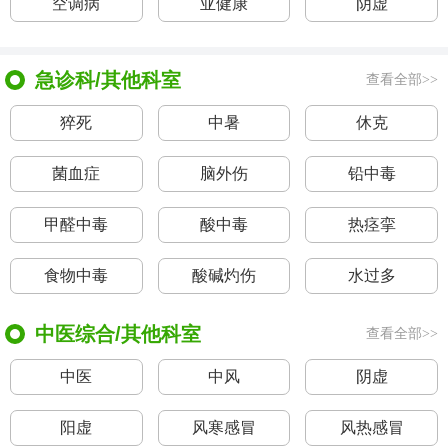
空调病
亚健康
阴虚
急诊科/其他科室
查看全部>>
猝死
中暑
休克
菌血症
脑外伤
铅中毒
甲醛中毒
酸中毒
热痉挛
食物中毒
酸碱灼伤
水过多
中医综合/其他科室
查看全部>>
中医
中风
阴虚
阳虚
风寒感冒
风热感冒