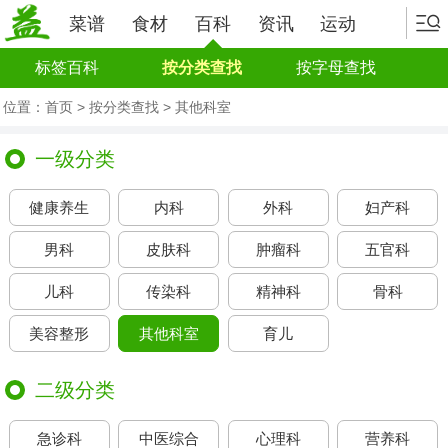
菜谱
食材
百科
资讯
运动
标签百科
按分类查找
按字母查找
位置：
首页
>
按分类查找 > 其他科室
一级分类
健康养生
内科
外科
妇产科
男科
皮肤科
肿瘤科
五官科
儿科
传染科
精神科
骨科
美容整形
其他科室
育儿
二级分类
急诊科
中医综合
心理科
营养科