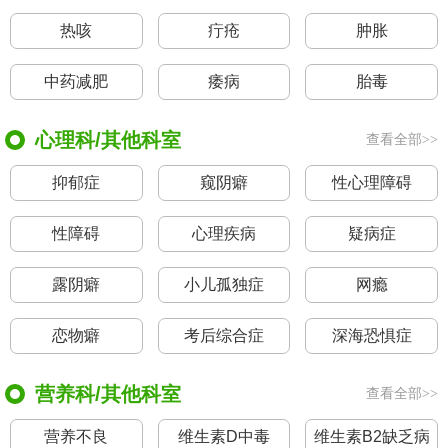
热咳
疔疮
肿胀
中药减肥
痿病
胎毒
心理科/其他科室
查看全部>>
抑郁症
窥阴癖
性心理障碍
性障碍
心理疾病
疑病症
露阴癖
小儿孤独症
网瘾
恋物癖
考后综合症
深海恐惧症
营养科/其他科室
查看全部>>
营养不良
维生素D中毒
维生素B2缺乏病