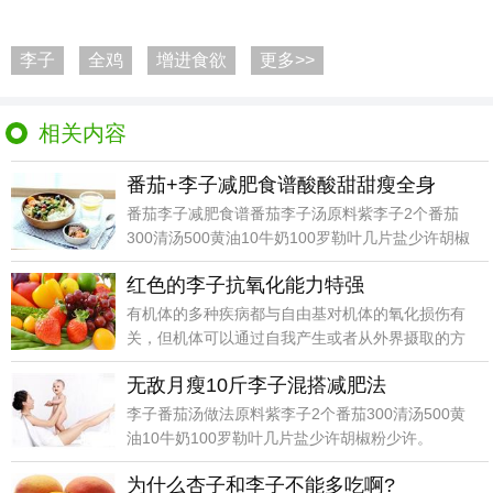
李子
全鸡
增进食欲
更多>>
相关内容
番茄+李子减肥食谱酸酸甜甜瘦全身
番茄李子减肥食谱番茄李子汤原料紫李子2个番茄
300清汤500黄油10牛奶100罗勒叶几片盐少许胡椒
粉
红色的李子抗氧化能力特强
有机体的多种疾病都与自由基对机体的氧化损伤有
关，但机体可以通过自我产生或者从外界摄取的方
式获得抗氧化
无敌月瘦10斤李子混搭减肥法
李子番茄汤做法原料紫李子2个番茄300清汤500黄
油10牛奶100罗勒叶几片盐少许胡椒粉少许。
为什么杏子和李子不能多吃啊?