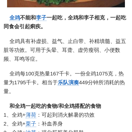
全鸡
不能和
李子
一起吃，全鸡和李子相克，一起吃
同食会引起痢疾。
全鸡具有补虚损、益气、止白带、补精填髓、益五
脏等功效。可用于头晕、耳聋、虚劳瘦弱、小便数
频、耳鸣等症。
全鸡每100克热量167千卡。一份全鸡1075克，热
量为1795千卡。相当于
乐队演奏
449分钟所消耗的热
量。
和全鸡一起吃的食物/和全鸡搭配的食物
1、全鸡+
薄荷
：可起到消火解暑的功效
2、全鸡+
栗子
：补血养身