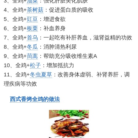
3、全鸡+
油菜
：强化肝脏美化肌肤
4、全鸡+
茶树菇
：促进蛋白质的吸收
5、全鸡+
豇豆
：增进食欲
6、全鸡+
板栗
：补血养身
7、全鸡+
首乌
：一起吃有补肝养血，滋肾益精的功效
8、全鸡+
冬瓜
：消肿清热利尿
9、全鸡+
茼蒿
：帮助充分吸收维生素A
10、全鸡+
松子
：增加抵抗力
11、全鸡+
冬虫夏草
：改善身体虚弱、补肾养肝，调
理疾病等功效
西式香烤全鸡的做法