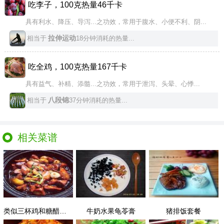
吃李子，100克热量46千卡
具有利水、降压、导泻...之功效，常用于腹水、小便不利、阴...
拉伸运动
相当于
18分钟消耗的热量...
吃全鸡，100克热量167千卡
具有益气、补精、添髓...之功效，常用于泄泻、头晕、心悸...
八段锦
相当于
37分钟消耗的热量...
相关菜谱
类似三杯鸡和糖醋排骨味的李子煲杏鲍菇
牛奶水果龟苓膏
猪排饭套餐