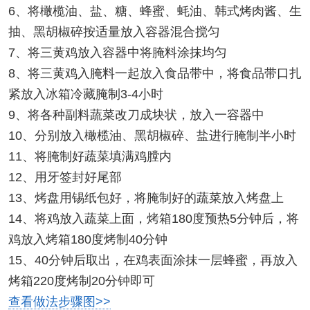
6、将橄榄油、盐、糖、蜂蜜、蚝油、韩式烤肉酱、生
抽、黑胡椒碎按适量放入容器混合搅匀
7、将三黄鸡放入容器中将腌料涂抹均匀
8、将三黄鸡入腌料一起放入食品带中，将食品带口扎
紧放入冰箱冷藏腌制3-4小时
9、将各种副料蔬菜改刀成块状，放入一容器中
10、分别放入橄榄油、黑胡椒碎、盐进行腌制半小时
11、将腌制好蔬菜填满鸡膛内
12、用牙签封好尾部
13、烤盘用锡纸包好，将腌制好的蔬菜放入烤盘上
14、将鸡放入蔬菜上面，烤箱180度预热5分钟后，将
鸡放入烤箱180度烤制40分钟
15、40分钟后取出，在鸡表面涂抹一层蜂蜜，再放入
烤箱220度烤制20分钟即可
查看做法步骤图>>