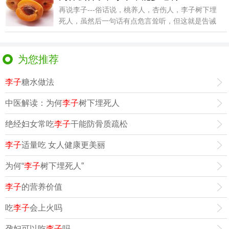
再说李子---俗话说，桃养人，杏伤人，李子树下埋
死人，虽然后一句话有点危言耸听，但这就是告诫
人们，李
为您推荐
李子
糖水做法
中医解读：为何
李子
树下埋死人
绝经妇女常吃
李子
干能防骨质疏松
李子
适量吃 女人健康更美丽
为何“
李子
树下埋死人”
李子
的营养价值
吃
李子
会上火吗
孕妇可以吃
李子
吗