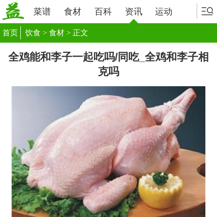
菜谱
食材
百科
资讯
运动
首页
饮食
>
食材
> 正文
全鸡能和李子一起吃吗/同吃_全鸡和李子相
克吗