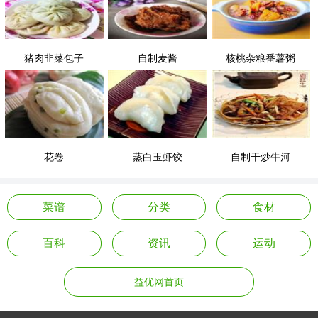
猪肉韭菜包子
自制麦酱
核桃杂粮番薯粥
花卷
蒸白玉虾饺
自制干炒牛河
菜谱
分类
食材
百科
资讯
运动
益优网首页