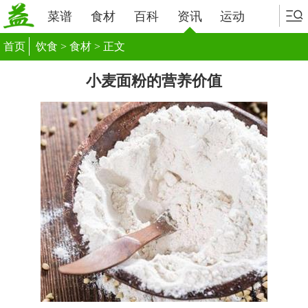
菜谱
食材
百科
资讯
运动
首页
饮食
>
食材
> 正文
小麦面粉的营养价值