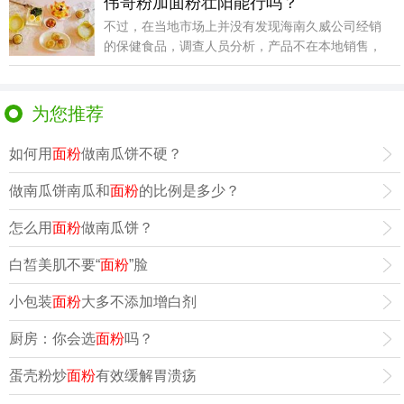
伟哥粉加面粉壮阳能行吗？
不过，在当地市场上并没有发现海南久威公司经销
的保健食品，调查人员分析，产品不在本地销售，
那么可能会流
为您推荐
如何用
面粉
做南瓜饼不硬？
做南瓜饼南瓜和
面粉
的比例是多少？
怎么用
面粉
做南瓜饼？
白皙美肌不要“
面粉
”脸
小包装
面粉
大多不添加增白剂
厨房：你会选
面粉
吗？
蛋壳粉炒
面粉
有效缓解胃溃疡