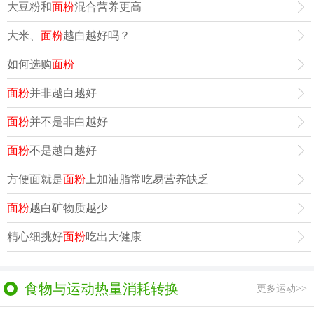
大豆粉和
面粉
混合营养更高
大米、
面粉
越白越好吗？
如何选购
面粉
面粉
并非越白越好
面粉
并不是非白越好
面粉
不是越白越好
方便面就是
面粉
上加油脂常吃易营养缺乏
面粉
越白矿物质越少
精心细挑好
面粉
吃出大健康
食物与运动热量消耗转换
更多运动>>