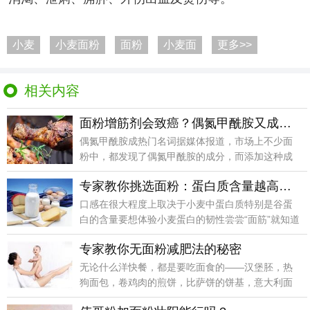
小麦
小麦面粉
面粉
小麦面
更多>>
相关内容
面粉增筋剂会致癌？偶氮甲酰胺又成主角
偶氮甲酰胺成热门名词据媒体报道，市场上不少面
粉中，都发现了偶氮甲酰胺的成分，而添加这种成
分，主要是为
专家教你挑选面粉：蛋白质含量越高越筋道
口感在很大程度上取决于小麦中蛋白质特别是谷蛋
白的含量要想体验小麦蛋白的韧性尝尝“面筋”就知道
了那就是
专家教你无面粉减肥法的秘密
无论什么洋快餐，都是要吃面食的——汉堡胚，热
狗面包，卷鸡肉的煎饼，比萨饼的饼基，意大利面
的面条，三明