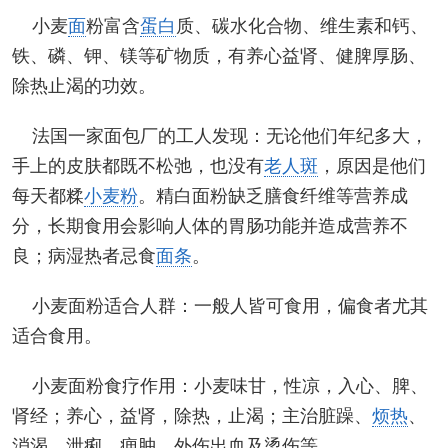
小麦
面
粉富含
蛋白
质、碳水化合物、维生素和钙、
铁、磷、钾、镁等矿物质，有养心益肾、健脾厚肠、
除热止渴的功效。
法国一家面包厂的工人发现：无论他们年纪多大，
手上的皮肤都既不松弛，也没有
老人斑
，原因是他们
每天都糅
小麦粉
。精白面粉缺乏膳食纤维等营养成
分，长期食用会影响人体的胃肠功能并造成营养不
良；病湿热者忌食
面条
。
小麦面粉适合人群：一般人皆可食用，偏食者尤其
适合食用。
小麦面粉食疗作用：小麦味甘，性凉，入心、脾、
肾经；养心，益肾，除热，止渴；主治脏躁、
烦热
、
消渴、泄痢、痈肿、外伤出血及烫伤等。