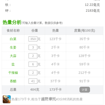
铁：
12.22毫克
钾：
2183毫克
热量分析
(可输入份量计算。数据仅供参考)
食材名称
份量
热量
度量(每100克)
白菜
克
123
千卡
35
千卡
生姜
克
2
千卡
80
千卡
大蒜
克
3
千卡
128
千卡
盐
克
4
千卡
59
千卡
干辣椒
克
4
千卡
212
千卡
香醋
克
37
千卡
91
千卡
总量
404
克
173
千卡
越野摩托
热量173千卡,相当于
43分钟消耗的热量