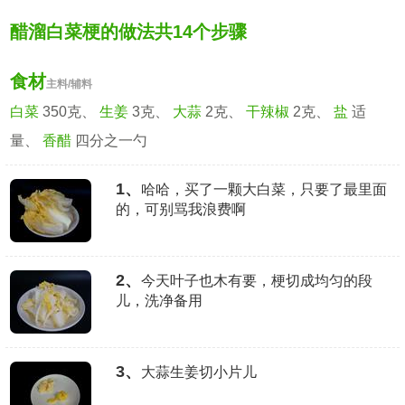
醋溜白菜梗的做法共14个步骤
食材
主料/辅料
白菜
350克、
生姜
3克、
大蒜
2克、
干辣椒
2克、
盐
适
量、
香醋
四分之一勺
1、
哈哈，买了一颗大白菜，只要了最里面
的，可别骂我浪费啊
2、
今天叶子也木有要，梗切成均匀的段
儿，洗净备用
3、
大蒜生姜切小片儿