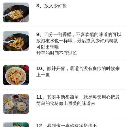
8、
放入少许盐
9、
四分一勺香醋，不喜欢醋的味道的可以
放泡椒水也一样哦，最后撒入少许鸡粉就
可以出锅啦
炒至的时间不宜过长
10、
酸辣开胃，最适合没有食欲的时候来
上一盘
11、
其实生活很简单，就是每天用心把最
简单的食材做出最美的味道来
12、
看到这一桌你有啥想法不