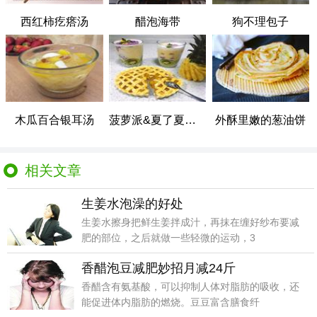
西红柿疙瘩汤
醋泡海带
狗不理包子
木瓜百合银耳汤
菠萝派&夏了夏天了smoothie
外酥里嫩的葱油饼
相关文章
生姜水泡澡的好处
生姜水擦身把鲜生姜拌成汁，再抹在缠好纱布要减
肥的部位，之后就做一些轻微的运动，3
香醋泡豆减肥妙招月减24斤
香醋含有氨基酸，可以抑制人体对脂肪的吸收，还
能促进体内脂肪的燃烧。豆豆富含膳食纤