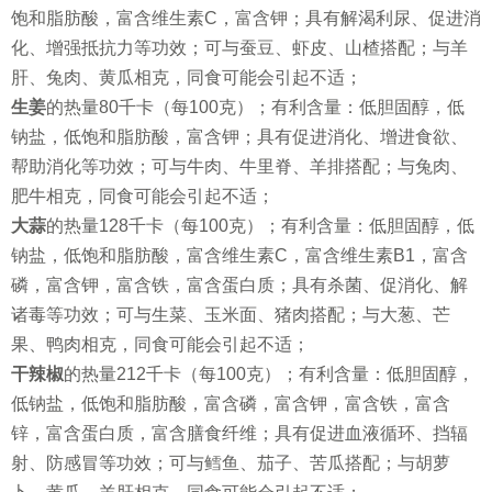
饱和脂肪酸，富含维生素C，富含钾；具有解渴利尿、促进消
化、增强抵抗力等功效；可与蚕豆、虾皮、山楂搭配；与羊
肝、兔肉、黄瓜相克，同食可能会引起不适；
生姜
的热量80千卡（每100克）；有利含量：低胆固醇，低
钠盐，低饱和脂肪酸，富含钾；具有促进消化、增进食欲、
帮助消化等功效；可与牛肉、牛里脊、羊排搭配；与兔肉、
肥牛相克，同食可能会引起不适；
大蒜
的热量128千卡（每100克）；有利含量：低胆固醇，低
钠盐，低饱和脂肪酸，富含维生素C，富含维生素B1，富含
磷，富含钾，富含铁，富含蛋白质；具有杀菌、促消化、解
诸毒等功效；可与生菜、玉米面、猪肉搭配；与大葱、芒
果、鸭肉相克，同食可能会引起不适；
干辣椒
的热量212千卡（每100克）；有利含量：低胆固醇，
低钠盐，低饱和脂肪酸，富含磷，富含钾，富含铁，富含
锌，富含蛋白质，富含膳食纤维；具有促进血液循环、挡辐
射、防感冒等功效；可与鳕鱼、茄子、苦瓜搭配；与胡萝