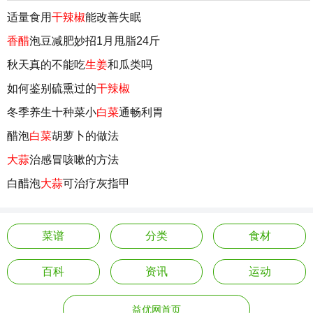
适量食用
干辣椒
能改善失眠
香醋
泡豆减肥妙招1月甩脂24斤
秋天真的不能吃
生姜
和瓜类吗
如何鉴别硫熏过的
干辣椒
冬季养生十种菜小
白菜
通畅利胃
醋泡
白菜
胡萝卜的做法
大蒜
治感冒咳嗽的方法
白醋泡
大蒜
可治疗灰指甲
菜谱
分类
食材
百科
资讯
运动
益优网首页