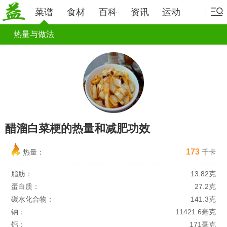
菜谱
食材
百科
资讯
运动
热量与做法
醋溜白菜梗的热量和减肥功效
173
热量：
千卡
脂肪：
13.82克
蛋白质：
27.2克
碳水化合物：
141.3克
钠：
11421.6毫克
钙：
171毫克