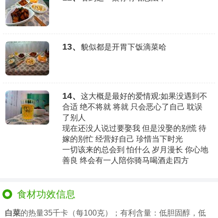
13、
貌似都是开胃下饭滴菜哈
14、
这大概是最好的爱情观:如果没遇到不
合适 绝不将就 将就 只会恶心了自己 耽误
了别人
现在还没人说过要娶我 但是没娶的别慌 待
嫁的别忙 经营好自己 珍惜当下时光
一切该来的总会到 怕什么 岁月漫长 你心地
善良 终会有一人陪你骑马喝酒走四方
食材功效信息
白菜
的热量35千卡（每100克）；有利含量：低胆固醇，低