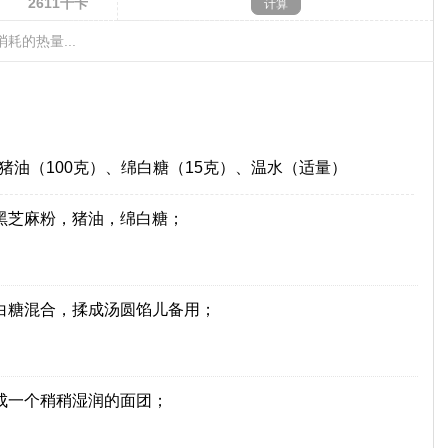
2611
千卡
消耗的热量...
、猪油（100克）、绵白糖（15克）、温水（适量）
黑芝麻粉，猪油，绵白糖；
白糖混合，揉成汤圆馅儿备用；
成一个稍稍湿润的面团；