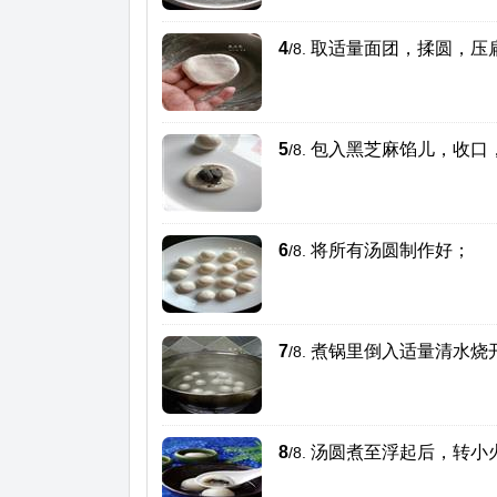
4
取适量面团，揉圆，压
/8.
5
包入黑芝麻馅儿，收口
/8.
6
将所有汤圆制作好；
/8.
7
煮锅里倒入适量清水烧
/8.
8
汤圆煮至浮起后，转小
/8.