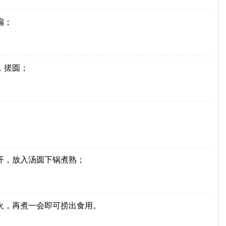
扁；
，搓圆；
开，放入汤圆下锅煮熟；
火，再煮一会即可捞出食用。