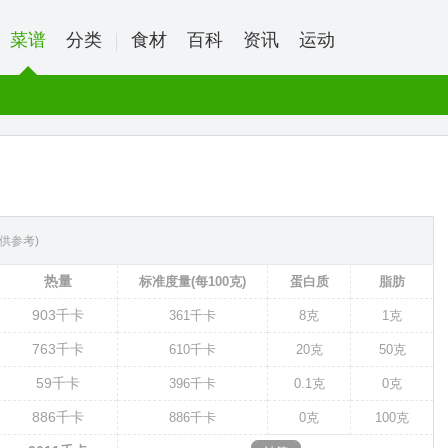
菜谱
分类
食材
百科
资讯
运动
供参考)
热量
标准度量(每100克)
蛋白质
脂肪
903
千卡
361
千卡
8克
1克
763
千卡
610
千卡
20克
50克
59
千卡
396
千卡
0.1克
0克
886
千卡
886
千卡
0克
100克