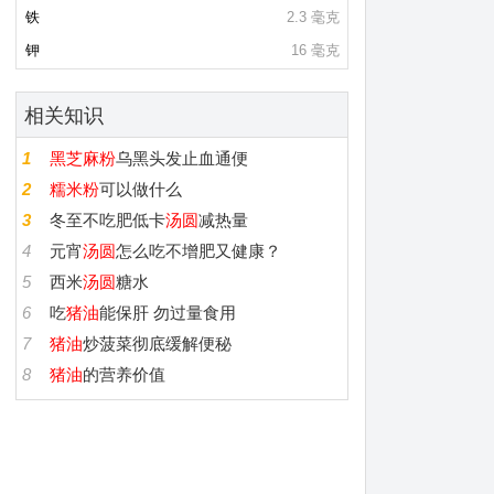
铁
2.3 毫克
钾
16 毫克
相关知识
1
黑芝麻粉
乌黑头发止血通便
2
糯米粉
可以做什么
3
冬至不吃肥低卡
汤圆
减热量
4
元宵
汤圆
怎么吃不增肥又健康？
5
西米
汤圆
糖水
6
吃
猪油
能保肝 勿过量食用
7
猪油
炒菠菜彻底缓解便秘
8
猪油
的营养价值