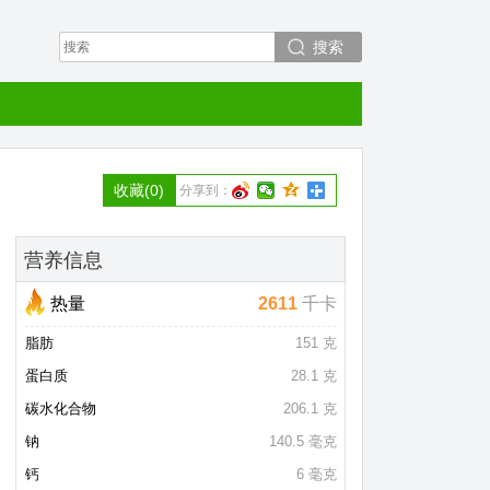
搜索
收藏
(0)
分享到：
营养信息
热量
2611
千卡
脂肪
151 克
蛋白质
28.1 克
碳水化合物
206.1 克
钠
140.5 毫克
钙
6 毫克