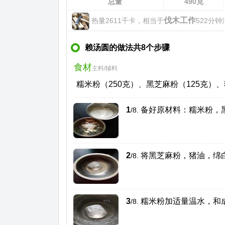
总量
490
克
伐木工作
热量2611千卡，相当于
522分钟
赖汤圆的做法共8个步骤
食材
主料/辅料
糯米粉（250克）、黑芝麻粉（125克）
1
备好原材料：糯米粉，
/8.
2
将黑芝麻粉，猪油，绵
/8.
3
糯米粉加适量温水，和
/8.