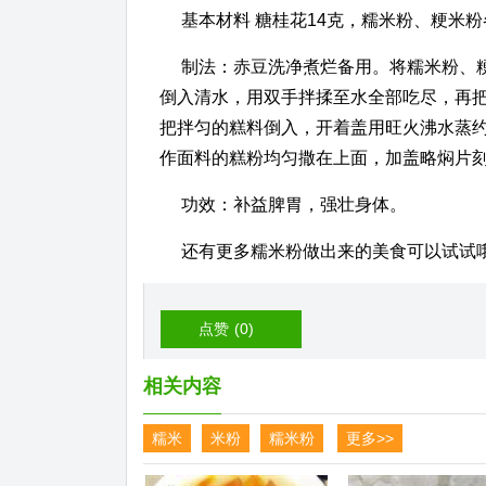
基本材料 糖桂花14克，糯米粉、粳米粉
制法：赤豆洗净煮烂备用。将糯米粉、
倒入清水，用双手拌揉至水全部吃尽，再
把拌匀的糕料倒入，开着盖用旺火沸水蒸约
作面料的糕粉均匀撒在上面，加盖略焖片
功效：补益脾胃，强壮身体。
还有更多糯米粉做出来的美食可以试试
点赞
(0)
相关内容
糯米
米粉
糯米粉
更多>>