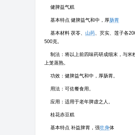
健脾益气糕
基本特点 健脾益气和中，厚
肠胃
基本材料 茯苓、
山药
、芡实、莲子各20
500克。
制法：将以上前四味药研成细末，与米
上笼蒸熟。
功效：健脾益气和中，厚肠胃。
用法：可佐餐食用。
应用：适用于老年脾虚之人。
桂花赤豆糕
基本特点 补益脾胃，强
壮身
体