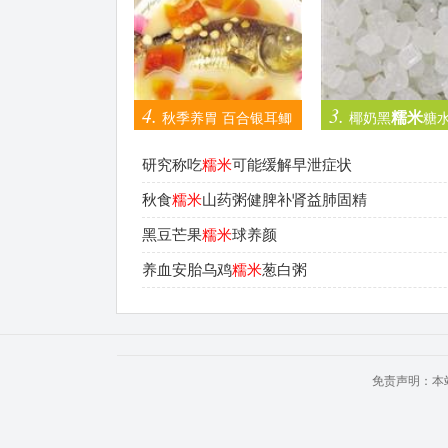
4.
3.
糯米
秋季养胃 百合银耳鲫
椰奶黑
糖
糯米
鱼
粥
研究称吃
糯米
可能缓解早泄症状
秋食
糯米
山药粥健脾补肾益肺固精
黑豆芒果
糯米
球养颜
养血安胎乌鸡
糯米
葱白粥
免责声明：本