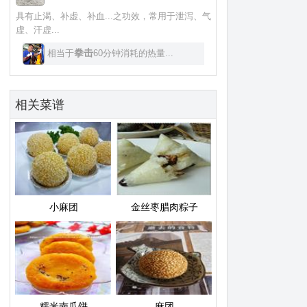
具有止渴、补虚、补血...之功效，常用于泄泻、气
虚、汗虚...
拳击
相当于
60分钟消耗的热量...
相关菜谱
小麻团
金丝枣腊肉粽子
糯米南瓜饼
麻团