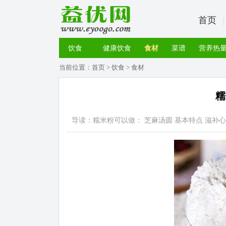
首页
饮食
健康饮食
食材
菜谱
营养热
当前位置：
首页
>
饮食
>
食材
糯
导读：糯米粉可以做： 芝麻汤圆 基本特点 滋补心