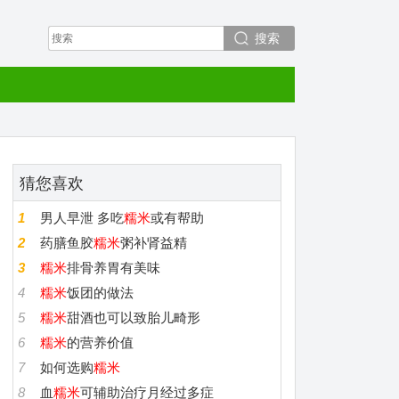
搜索
猜您喜欢
1
男人早泄 多吃
糯米
或有帮助
2
药膳鱼胶
糯米
粥补肾益精
3
糯米
排骨养胃有美味
4
糯米
饭团的做法
5
糯米
甜酒也可以致胎儿畸形
6
糯米
的营养价值
7
如何选购
糯米
8
血
糯米
可辅助治疗月经过多症