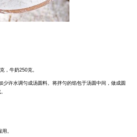
克，牛奶250克。
粉加少许水调匀成汤圆料。将拌匀的馅包于汤圆中间，做成圆
成。
服用。