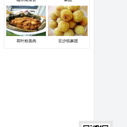
荷叶粉蒸肉
豆沙馅麻团