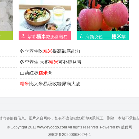
2.
1.
糯米
糯米
水
紫薯
减肥食谱易
润颜悦色——
苹
饱腹不节食也享瘦
果盏
冬季养生吃
糯米
提高御寒能力
冬季养生 大枣
糯米
可补肺益胃
山药红枣
糯米
粥
糯米
比大米易吸收糖尿病大敌
站内容部份信息、图片来自网络，如有不当侵犯隐私请联系纠正、删除，本站不承担
© Copyright 2011
www.eyoogo.com
All rights reserved Powered by 益优网
桂ICP备2020006802号-1