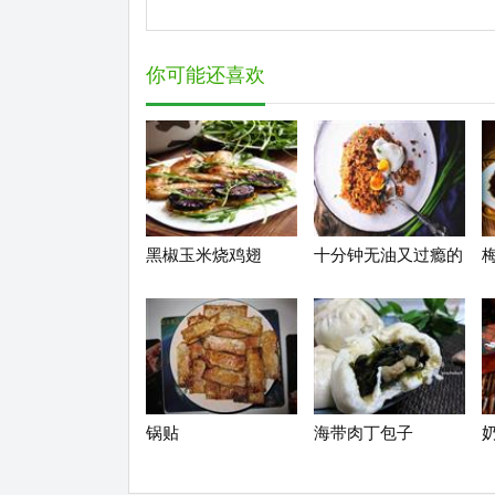
你可能还喜欢
黑椒玉米烧鸡翅
十分钟无油又过瘾的
香辣酱油炒饭/拌饭
锅贴
海带肉丁包子