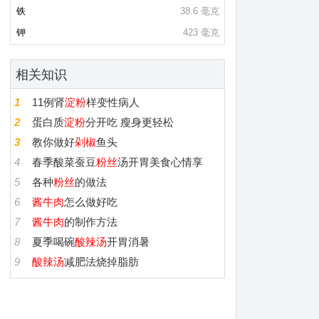
铁
38.6 毫克
钾
423 毫克
相关知识
1
11例肾
淀粉
样变性病人
2
蛋白质
淀粉
分开吃 瘦身更轻松
3
教你做好
剁椒
鱼头
4
春季酸菜蚕豆
粉丝
汤开胃美食心情享
5
各种
粉丝
的做法
6
酱牛肉
怎么做好吃
7
酱牛肉
的制作方法
8
夏季喝碗
酸辣汤
开胃消暑
9
酸辣汤
减肥法烧掉脂肪