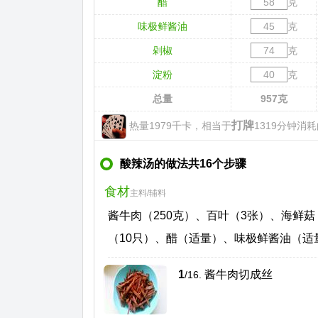
醋
克
味极鲜酱油
克
剁椒
克
淀粉
克
总量
957
克
打牌
热量1979千卡，相当于
1319分钟消耗
酸辣汤的做法共16个步骤
食材
主料/辅料
酱牛肉（250克）、百叶（3张）、海鲜菇
（10只）、醋（适量）、味极鲜酱油（
1
酱牛肉切成丝
/16.