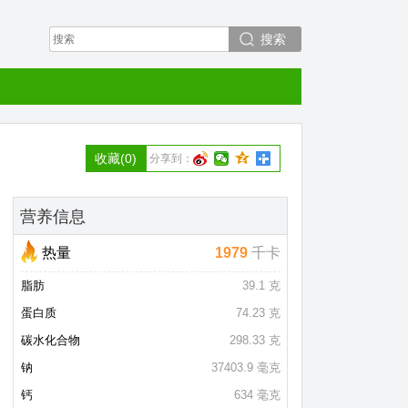
搜索
收藏
(0)
分享到：
营养信息
热量
1979
千卡
脂肪
39.1 克
蛋白质
74.23 克
碳水化合物
298.33 克
钠
37403.9 毫克
钙
634 毫克