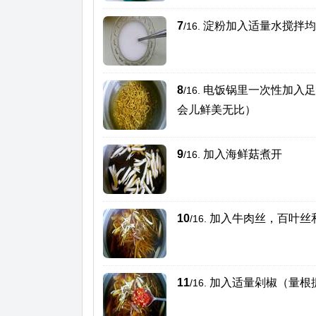
7
淀粉加入适量水搅拌均
/16.
8
电饭锅里一次性加入足
/16.
会儿鲜美无比）
9
加入海鲜菇煮开
/16.
10
加入牛肉丝，百叶丝
/16.
11
加入适量剁椒（量根
/16.