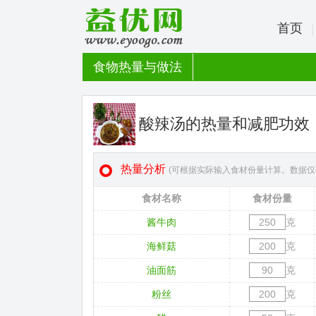
首页
食物热量与做法
酸辣汤的热量和减肥功效
热量分析
(可根据实际输入食材份量计算。数据仅
食材名称
食材份量
酱牛肉
克
海鲜菇
克
油面筋
克
粉丝
克