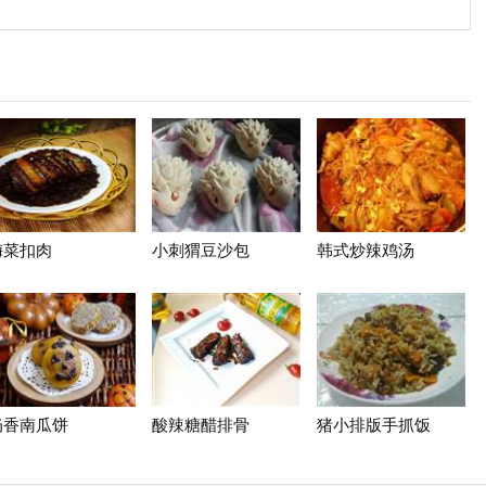
梅菜扣肉
小刺猬豆沙包
韩式炒辣鸡汤
奶香南瓜饼
酸辣糖醋排骨
猪小排版手抓饭