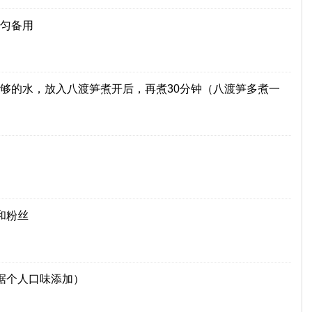
匀备用
够的水，放入八渡笋煮开后，再煮30分钟（八渡笋多煮一
和粉丝
据个人口味添加）