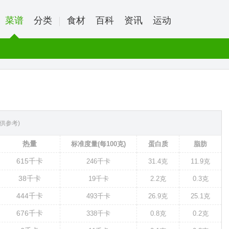
菜谱
分类
食材
百科
资讯
运动
供参考)
热量
标准度量(每100克)
蛋白质
脂肪
615
千卡
246
千卡
31.4克
11.9克
38
千卡
19
千卡
2.2克
0.3克
444
千卡
493
千卡
26.9克
25.1克
676
千卡
338
千卡
0.8克
0.2克