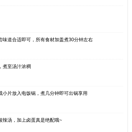
尝味道合适即可，所有食材加盖煮30分钟左右
，煮至汤汁浓稠
成小片放入电饭锅，煮几分钟即可出锅享用
酸辣汤，加上卤蛋真是绝配哦~